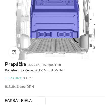
Zväčšiť obrázok
Prepážka
(4325 EXTRA, 2009(H2))
Katalógové číslo:
ABS154LHD-MB-E
1 123,04
€
s DPH
913,04
€
bez DPH
FARBA
BIELA