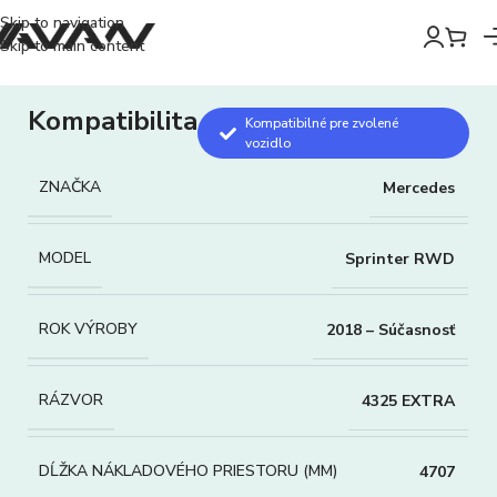
Skip to navigation
Skip to main content
Kompatibilita
Kompatibilné pre zvolené
vozidlo
ZNAČKA
Mercedes
MODEL
Sprinter RWD
ROK VÝROBY
2018 – Súčasnosť
RÁZVOR
4325 EXTRA
DĹŽKA NÁKLADOVÉHO PRIESTORU (MM)
4707