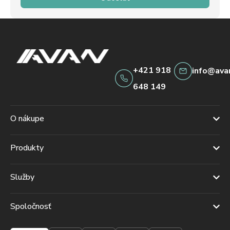
+421 918
info@ava
648 149
O nákupe
Produkty
Služby
Spoločnosť