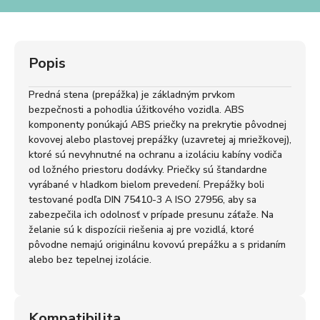
Popis
Predná stena (prepážka) je základným prvkom
bezpečnosti a pohodlia úžitkového vozidla. ABS
komponenty ponúkajú ABS priečky na prekrytie pôvodnej
kovovej alebo plastovej prepážky (uzavretej aj mriežkovej),
ktoré sú nevyhnutné na ochranu a izoláciu kabíny vodiča
od ložného priestoru dodávky. Priečky sú štandardne
vyrábané v hladkom bielom prevedení. Prepážky boli
testované podľa DIN 75410-3 A ISO 27956, aby sa
zabezpečila ich odolnosť v prípade presunu záťaže. Na
želanie sú k dispozícii riešenia aj pre vozidlá, ktoré
pôvodne nemajú originálnu kovovú prepážku a s pridaním
alebo bez tepelnej izolácie.
Kompatibilita