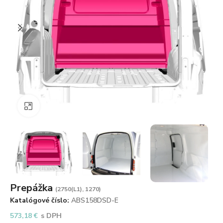
Zväčšiť obrázok
Prepážka
(2750(L1), 1270)
Katalógové číslo:
ABS158DSD-E
573,18
€
s DPH