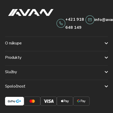
+421 918
info@ava
648 149
O nákupe
Produkty
Služby
Spoločnosť