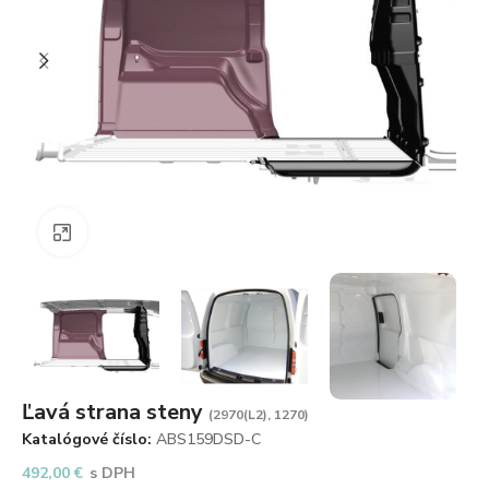
Zväčšiť obrázok
Ľavá strana steny
(2970(L2), 1270)
Katalógové číslo:
ABS159DSD-C
492,00
€
s DPH