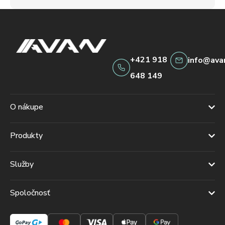
+421 918
info@ava
648 149
O nákupe
Produkty
Služby
Spoločnosť