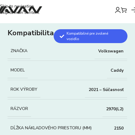
Skip to navigation
Skip to main content
Kompatibilita
Kompatibilné pre zvolené
vozidlo
ZNAČKA
Volkswagen
MODEL
Caddy
ROK VÝROBY
2021 – Súčasnosť
RÁZVOR
2970(L2)
DĹŽKA NÁKLADOVÉHO PRIESTORU (MM)
2150