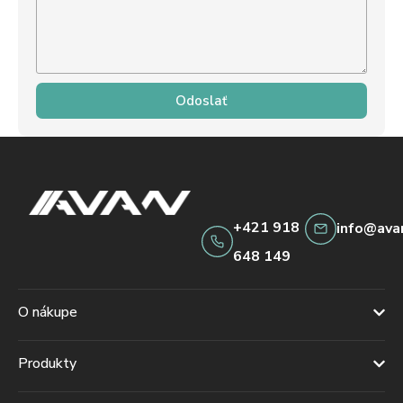
Odoslať
+421 918
info@ava
648 149
O nákupe
Produkty