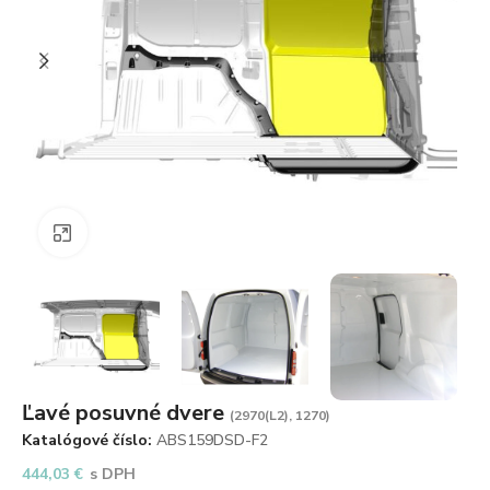
Zväčšiť obrázok
Ľavé posuvné dvere
(2970(L2), 1270)
Katalógové číslo:
ABS159DSD-F2
444,03
€
s DPH