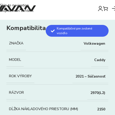
Skip to navigation
Skip to main content
Kompatibilita
Kompatibilné pre zvolené
vozidlo
ZNAČKA
Volkswagen
MODEL
Caddy
ROK VÝROBY
2021 – Súčasnosť
RÁZVOR
2970(L2)
DĹŽKA NÁKLADOVÉHO PRIESTORU (MM)
2150