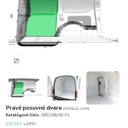
Zväčšiť obrázok
Pravé posuvné dvere
(2970(L2), 1270)
Katalógové číslo:
ABS159LHD-F1
370,23
€
s DPH