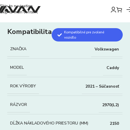
Skip to navigation
Skip to main content
Kompatibilita
Kompatibilné pre zvolené
vozidlo
ZNAČKA
Volkswagen
MODEL
Caddy
ROK VÝROBY
2021 – Súčasnosť
RÁZVOR
2970(L2)
DĹŽKA NÁKLADOVÉHO PRIESTORU (MM)
2150