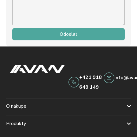
Odoslať
+421 918
info@ava
648 149
O nákupe
Produkty