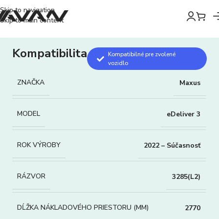
Skip to navigation
Skip to main content
Kompatibilita
Kompatibilné pre zvolené
vozidlo
ZNAČKA
Maxus
MODEL
eDeliver 3
ROK VÝROBY
2022 – Súčasnosť
RÁZVOR
3285(L2)
DĹŽKA NÁKLADOVÉHO PRIESTORU (MM)
2770