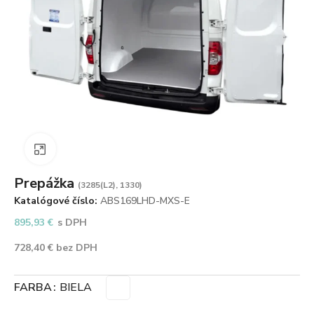
Zväčšiť obrázok
Prepážka
(3285(L2), 1330)
Katalógové číslo:
ABS169LHD-MXS-E
895,93
€
s DPH
728,40
€
bez DPH
FARBA
BIELA