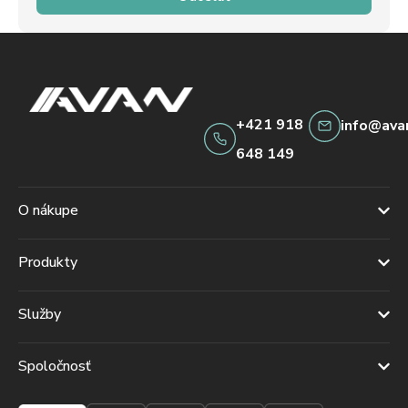
+421 918
info@ava
648 149
O nákupe
Produkty
Služby
Spoločnosť