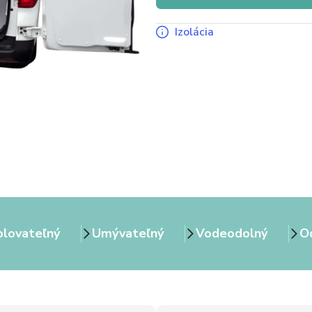
Izolácia
olovateľný
Umývateľný
Vodeodolný
Od