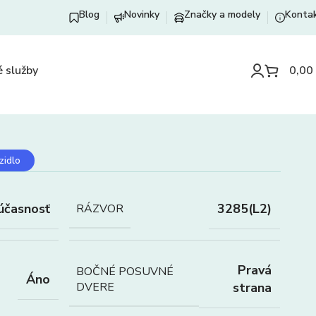
Blog
Novinky
Značky a modely
Konta
 služby
0,00
zidlo
účasnosť
3285(L2)
RÁZVOR
Pravá
BOČNÉ POSUVNÉ
Áno
DVERE
strana