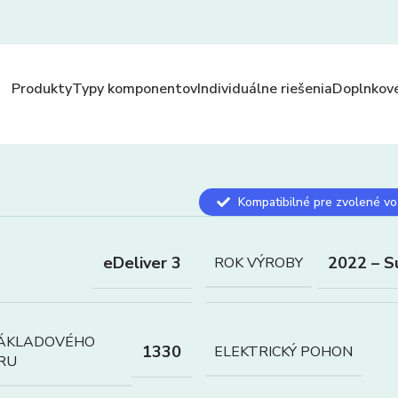
Produkty
Typy komponentov
Individuálne riešenia
Doplnkové
Kompatibilné pre zvolené vo
eDeliver 3
2022 – S
ROK VÝROBY
NÁKLADOVÉHO
1330
ELEKTRICKÝ POHON
RU