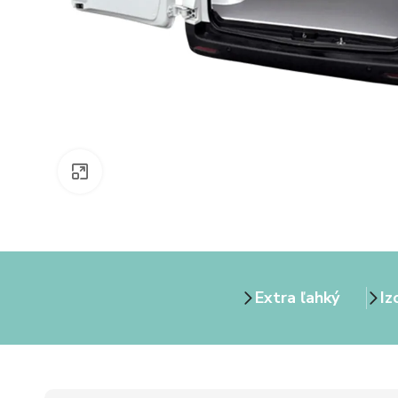
Zväčšiť obrázok
Extra ľahký
Iz