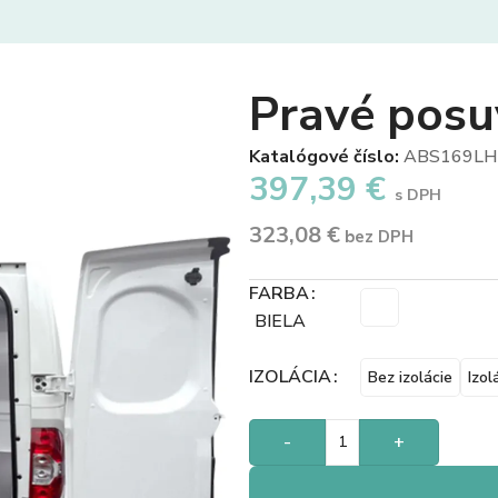
Pravé posu
Katalógové číslo:
ABS169LH
397,39
€
s DPH
323,08
€
bez DPH
FARBA
BIELA
IZOLÁCIA
Bez izolácie
Izol
-
+