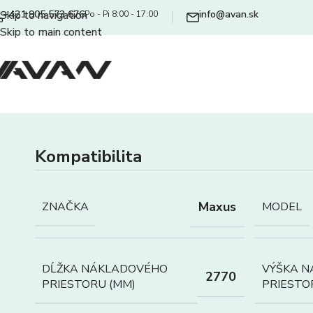
+421 905 573 676
info@avan.sk
Skip to navigation
Po - Pi 8:00 - 17:00
Skip to main content
Kompatibilita
Maxus
ZNAČKA
MODEL
DĹŽKA NÁKLADOVÉHO
VÝŠKA 
2770
PRIESTORU (MM)
PRIESTO