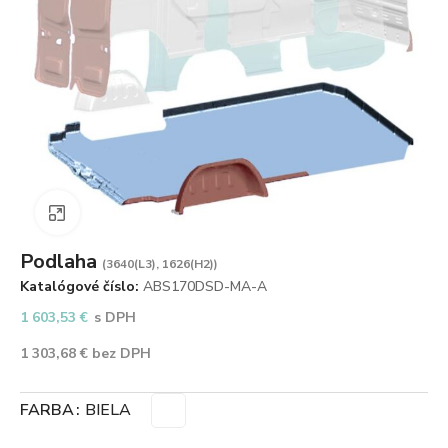
Zväčšiť obrázok
Podlaha
(3640(L3), 1626(H2))
Katalógové číslo:
ABS170DSD-MA-A
1 603,53
€
s DPH
1 303,68
€
bez DPH
FARBA
BIELA