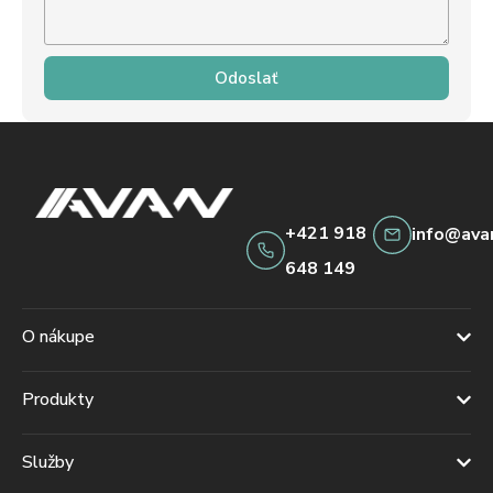
Odoslať
+421 918
info@ava
648 149
O nákupe
Produkty
Služby