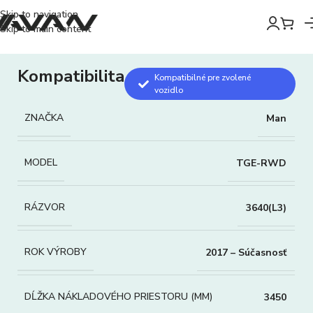
Skip to navigation
Skip to main content
Kompatibilita
Kompatibilné pre zvolené
vozidlo
ZNAČKA
Man
MODEL
TGE-RWD
RÁZVOR
3640(L3)
ROK VÝROBY
2017 – Súčasnosť
DĹŽKA NÁKLADOVÉHO PRIESTORU (MM)
3450