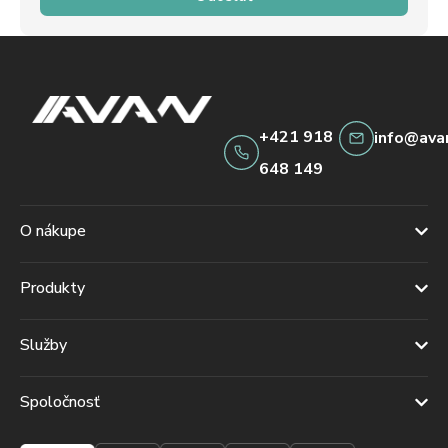
+421 918
info@ava
648 149
O nákupe
Produkty
Služby
Spoločnosť