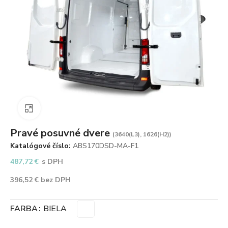
Zväčšiť obrázok
Pravé posuvné dvere
(3640(L3), 1626(H2))
Katalógové číslo:
ABS170DSD-MA-F1
487,72
€
s DPH
396,52
€
bez DPH
FARBA
BIELA