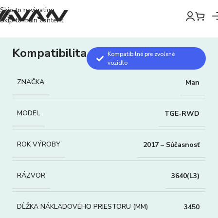
Skip to navigation
Skip to main content
Kompatibilita
Kompatibilné pre zvolené
vozidlo
ZNAČKA
Man
MODEL
TGE-RWD
ROK VÝROBY
2017 – Súčasnosť
RÁZVOR
3640(L3)
DĹŽKA NÁKLADOVÉHO PRIESTORU (MM)
3450