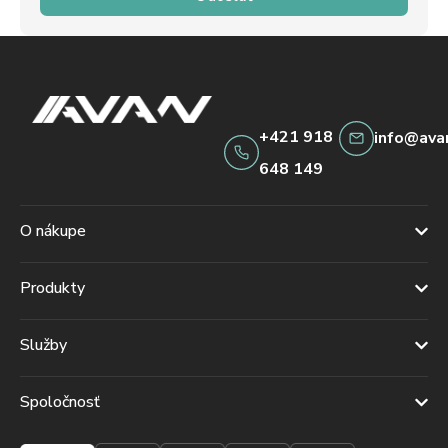
+421 918
info@ava
648 149
O nákupe
Produkty
Služby
Spoločnosť