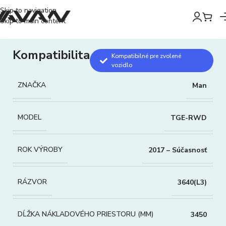
Skip to navigation
Skip to main content
Kompatibilita
Kompatibilné pre zvolené
vozidlo
ZNAČKA
Man
MODEL
TGE-RWD
ROK VÝROBY
2017 – Súčasnosť
RÁZVOR
3640(L3)
DĹŽKA NÁKLADOVÉHO PRIESTORU (MM)
3450