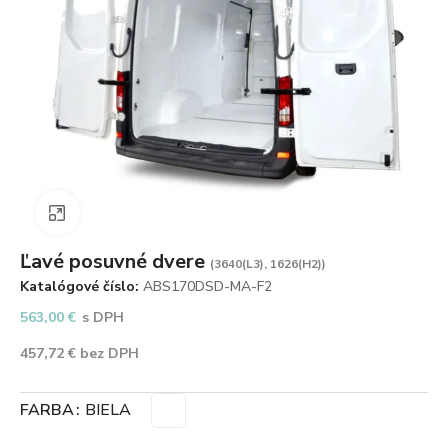
Zväčšiť obrázok
Ľavé posuvné dvere
(3640(L3), 1626(H2))
Katalógové číslo:
ABS170DSD-MA-F2
563,00
€
s DPH
457,72
€
bez DPH
FARBA
BIELA