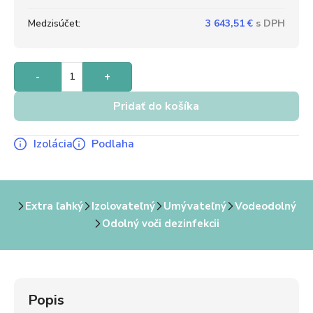
Medzisúčet:
3 643,51
€
-
+
Pridať do košíka
Izolácia
Podlaha
Extra ľahký
Izolovateľný
Umývateľný
Vodeodolný
Odolný voči dezinfekcii
Popis