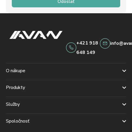
Odoslať
+421 918
info@ava
648 149
O nákupe
Produkty
Služby
Spoločnosť