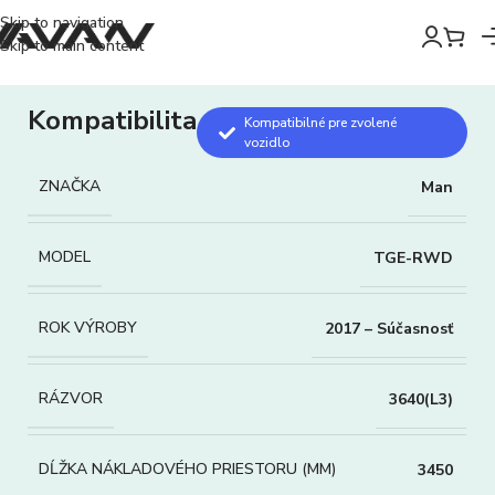
Skip to navigation
Skip to main content
Kompatibilita
Kompatibilné pre zvolené
vozidlo
ZNAČKA
Man
MODEL
TGE-RWD
ROK VÝROBY
2017 – Súčasnosť
RÁZVOR
3640(L3)
DĹŽKA NÁKLADOVÉHO PRIESTORU (MM)
3450