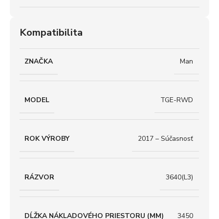
Kompatibilita
ZNAČKA
Man
MODEL
TGE-RWD
ROK VÝROBY
2017 – Súčasnosť
RÁZVOR
3640(L3)
DĹŽKA NÁKLADOVÉHO PRIESTORU (MM)
3450