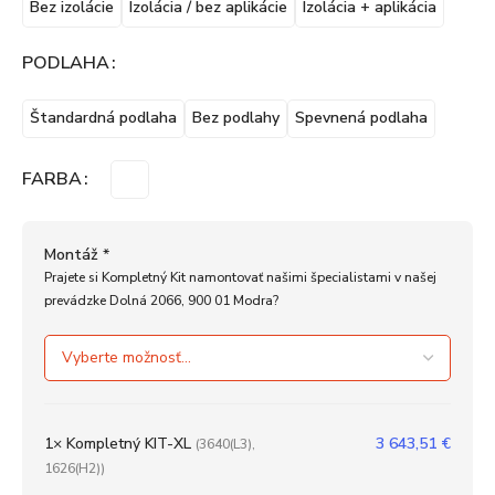
Bez izolácie
Izolácia / bez aplikácie
Izolácia + aplikácia
PODLAHA
Štandardná podlaha
Bez podlahy
Spevnená podlaha
FARBA
Montáž
*
Prajete si Kompletný Kit namontovať našimi špecialistami v našej
prevádzke Dolná 2066, 900 01 Modra?
1×
Kompletný KIT-XL
3 643,51
€
(3640(L3),
1626(H2))