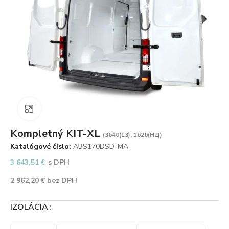
Zväčšiť obrázok
Kompletný KIT-XL
(3640(L3), 1626(H2))
Katalógové číslo:
ABS170DSD-MA
3 643,51
€
s DPH
2 962,20
€
bez DPH
IZOLÁCIA