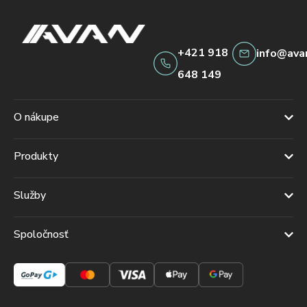
+421 918
info@ava
648 149
O nákupe
Produkty
Služby
Spoločnosť