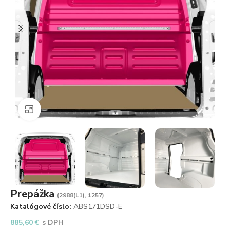
Zväčšiť obrázok
Prepážka
(2988(L1), 1257)
Katalógové číslo:
ABS171DSD-E
885,60
€
s DPH