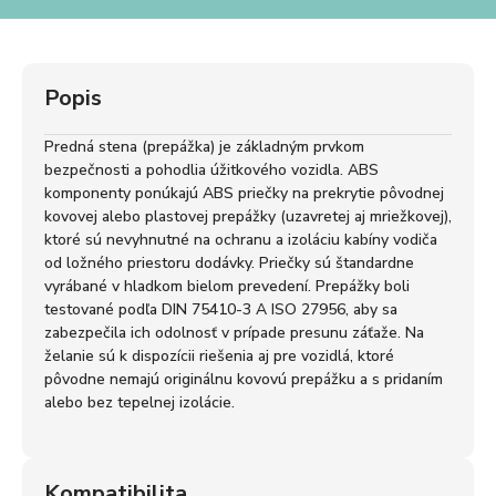
Popis
Predná stena (prepážka) je základným prvkom
bezpečnosti a pohodlia úžitkového vozidla. ABS
komponenty ponúkajú ABS priečky na prekrytie pôvodnej
kovovej alebo plastovej prepážky (uzavretej aj mriežkovej),
ktoré sú nevyhnutné na ochranu a izoláciu kabíny vodiča
od ložného priestoru dodávky. Priečky sú štandardne
vyrábané v hladkom bielom prevedení. Prepážky boli
testované podľa DIN 75410-3 A ISO 27956, aby sa
zabezpečila ich odolnosť v prípade presunu záťaže. Na
želanie sú k dispozícii riešenia aj pre vozidlá, ktoré
pôvodne nemajú originálnu kovovú prepážku a s pridaním
alebo bez tepelnej izolácie.
Kompatibilita