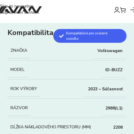
Skip to navigation
Skip to main content
Kompatibilita
Kompatibilné pre zvolené
vozidlo
ZNAČKA
Volkswagen
MODEL
ID-BUZZ
ROK VÝROBY
2023 – Súčasnosť
RÁZVOR
2988(L1)
DĹŽKA NÁKLADOVÉHO PRIESTORU (MM)
2208