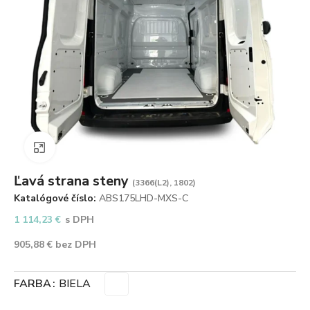
Zväčšiť obrázok
Ľavá strana steny
(3366(L2), 1802)
Katalógové číslo:
ABS175LHD-MXS-C
1 114,23
€
s DPH
905,88
€
bez DPH
FARBA
BIELA