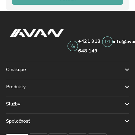
+421 918
info@ava
648 149
O nákupe
Produkty
Služby
Spoločnosť