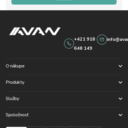
+421 918
info@ava
648 149
O nákupe
Produkty
Služby
Spoločnosť