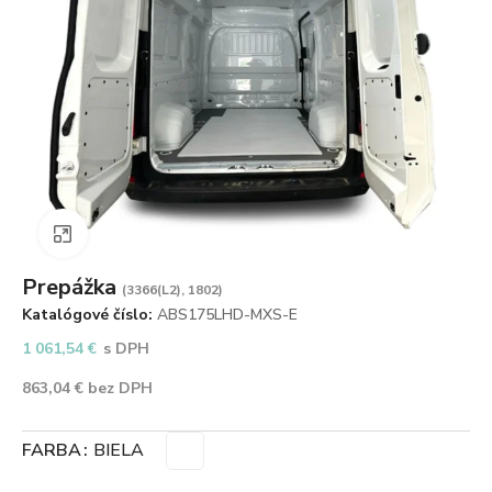
Zväčšiť obrázok
Prepážka
(3366(L2), 1802)
Katalógové číslo:
ABS175LHD-MXS-E
1 061,54
€
s DPH
863,04
€
bez DPH
FARBA
BIELA