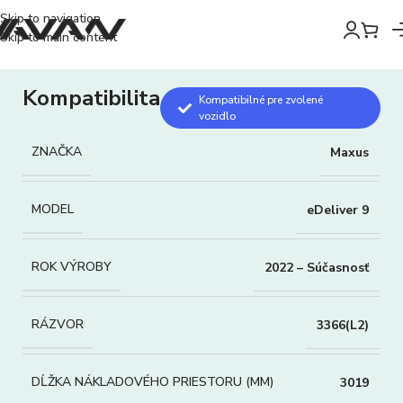
Skip to navigation
Skip to main content
Kompatibilita
Kompatibilné pre zvolené
vozidlo
ZNAČKA
Maxus
MODEL
eDeliver 9
ROK VÝROBY
2022 – Súčasnosť
RÁZVOR
3366(L2)
DĹŽKA NÁKLADOVÉHO PRIESTORU (MM)
3019