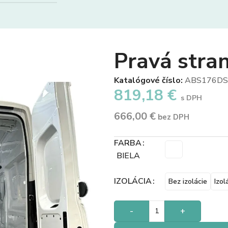
Pravá stra
Katalógové číslo:
ABS176DS
819,18
€
s DPH
666,00
€
bez DPH
FARBA
BIELA
IZOLÁCIA
Bez izolácie
Izol
-
+