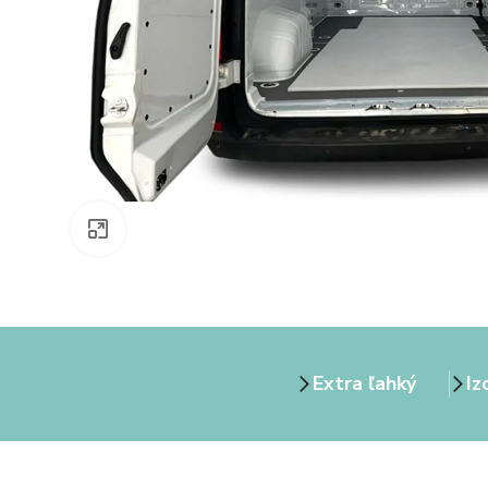
Zväčšiť obrázok
Extra ľahký
Iz