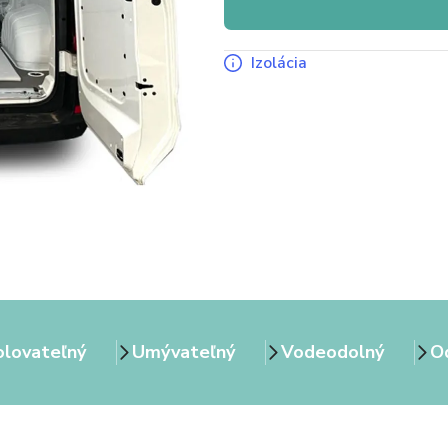
Izolácia
olovateľný
Umývateľný
Vodeodolný
Od