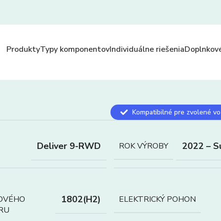
Produkty
Typy komponentov
Individuálne riešenia
Doplnkové
Kompatibilné pre zvolené vo
Deliver 9-RWD
2022 – S
ROK VÝROBY
1802(H2)
OVÉHO
ELEKTRICKÝ POHON
RU