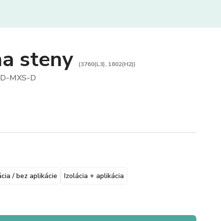
na steny
(3760(L3), 1802(H2))
D-MXS-D
ácia / bez aplikácie
Izolácia + aplikácia