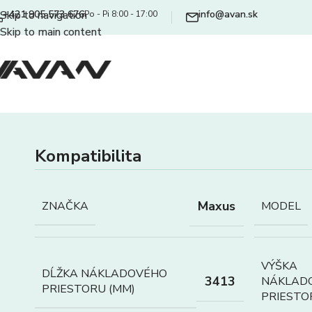
+421 905 573 676
info@avan.sk
Skip to navigation
Po - Pi 8:00 - 17:00
Skip to main content
Kompatibilita
Maxus
ZNAČKA
MODEL
VÝŠKA
DĹŽKA NÁKLADOVÉHO
3413
NÁKLAD
PRIESTORU (MM)
PRIESTO