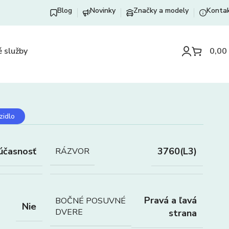
Blog
Novinky
Značky a modely
Konta
 služby
0,00
zidlo
účasnosť
3760(L3)
RÁZVOR
Pravá a ľavá
BOČNÉ POSUVNÉ
Nie
DVERE
strana