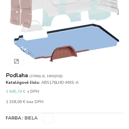
Zväčšiť obrázok
Podlaha
(3760(L3), 1802(H2))
Katalógové číslo:
ABS176LHD-MXS-A
1 645,74
€
s DPH
1 338,00
€
bez DPH
FARBA
BIELA