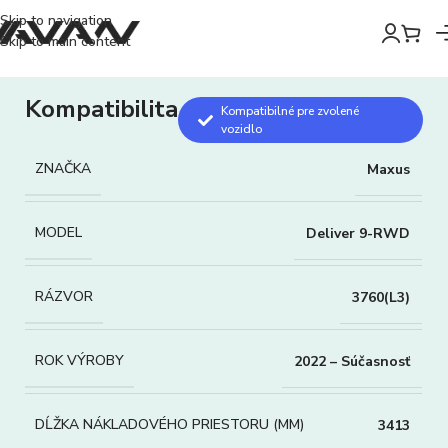
Skip to navigation
Skip to main content
Kompatibilita
Kompatibilné pre zvolené
vozidlo
ZNAČKA
Maxus
MODEL
Deliver 9-RWD
RÁZVOR
3760(L3)
ROK VÝROBY
2022 – Súčasnosť
DĹŽKA NÁKLADOVÉHO PRIESTORU (MM)
3413