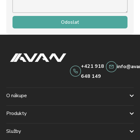
Odoslať
+421 918
info@ava
648 149
O nákupe
Produkty
Služby