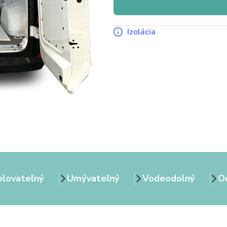
Izolácia
olovateľný
Umývateľný
Vodeodolný
Od