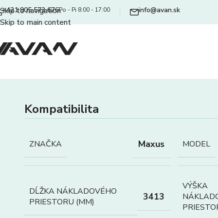
+421 905 573 676
info@avan.sk
Skip to navigation
Po - Pi 8:00 - 17:00
Skip to main content
Kompatibilita
Maxus
ZNAČKA
MODEL
VÝŠKA
DĹŽKA NÁKLADOVÉHO
3413
NÁKLAD
PRIESTORU (MM)
PRIESTO