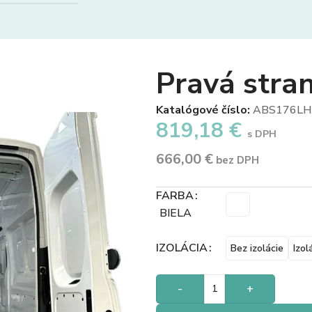
Pravá stra
Katalógové číslo:
ABS176LH
819,18
€
s DPH
666,00
€
bez DPH
FARBA
BIELA
IZOLÁCIA
Bez izolácie
Izol
-
+