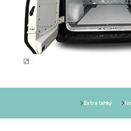
Zväčšiť obrázok
Extra ľahký
Iz