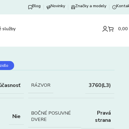
Blog
Novinky
Značky a modely
Konta
 služby
0,00
zidlo
účasnosť
3760(L3)
RÁZVOR
Pravá
BOČNÉ POSUVNÉ
Nie
DVERE
strana