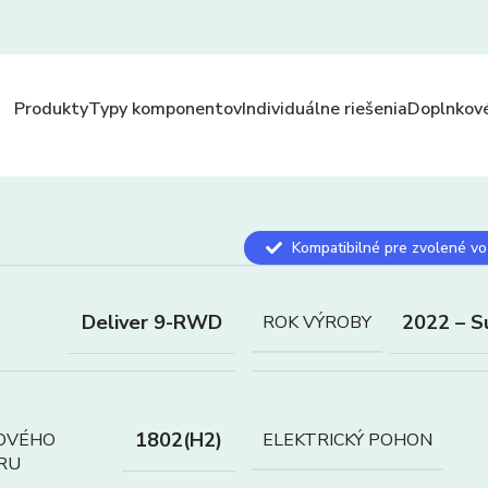
Produkty
Typy komponentov
Individuálne riešenia
Doplnkové
Kompatibilné pre zvolené vo
Deliver 9-RWD
2022 – S
ROK VÝROBY
1802(H2)
OVÉHO
ELEKTRICKÝ POHON
RU