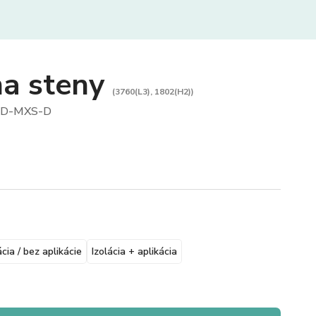
na steny
(3760(L3), 1802(H2))
D-MXS-D
ácia / bez aplikácie
Izolácia + aplikácia