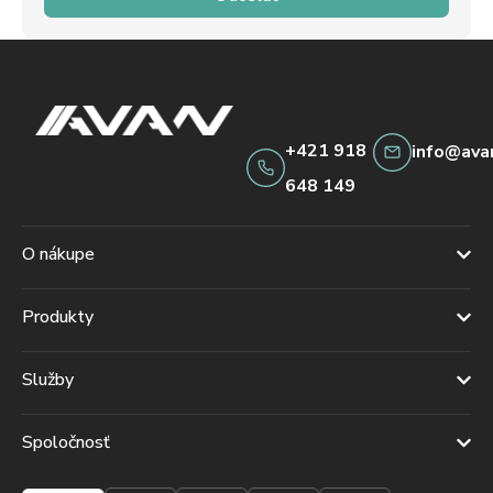
+421 918
info@ava
648 149
O nákupe
Produkty
Služby
Spoločnosť