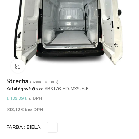
Zväčšiť obrázok
Strecha
(3760(L3), 1802)
Katalógové číslo:
ABS176LHD-MXS-E-B
1 129,29
€
s DPH
918,12
€
bez DPH
FARBA
BIELA