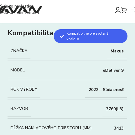
Skip to navigation
Skip to main content
Kompatibilita
Kompatibilné pre zvolené
vozidlo
ZNAČKA
Maxus
MODEL
eDeliver 9
ROK VÝROBY
2022 – Súčasnosť
RÁZVOR
3760(L3)
DĹŽKA NÁKLADOVÉHO PRIESTORU (MM)
3413