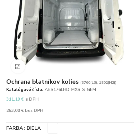
Zväčšiť obrázok
Ochrana blatníkov kolies
(3760(L3), 1802(H2))
Katalógové číslo:
ABS176LHD-MXS-S-GEM
311,19
€
s DPH
253,00
€
bez DPH
FARBA
BIELA