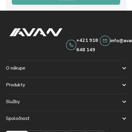
+421 918
info@ava
648 149
O nákupe
Produkty
Služby
Spoločnosť