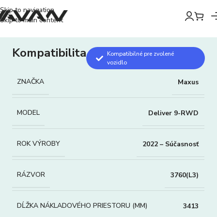
Skip to navigation
Skip to main content
Kompatibilita
Kompatibilné pre zvolené
vozidlo
ZNAČKA
Maxus
MODEL
Deliver 9-RWD
ROK VÝROBY
2022 – Súčasnosť
RÁZVOR
3760(L3)
DĹŽKA NÁKLADOVÉHO PRIESTORU (MM)
3413