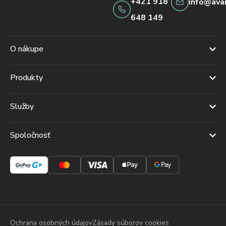
+421 918
info@ava
648 149
O nákupe
Produkty
Služby
Spoločnosť
Ochrana osobných údajov
Zásady súborov cookies