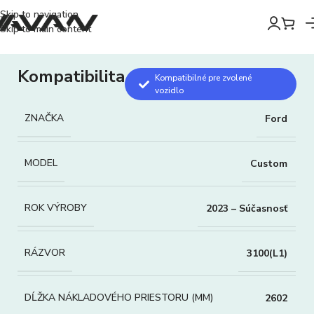
Skip to navigation
Skip to main content
Kompatibilita
Kompatibilné pre zvolené
vozidlo
ZNAČKA
Ford
MODEL
Custom
ROK VÝROBY
2023 – Súčasnosť
RÁZVOR
3100(L1)
DĹŽKA NÁKLADOVÉHO PRIESTORU (MM)
2602