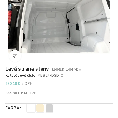
Zväčšiť obrázok
Ľavá strana steny
(3100(L1), 1405(H1))
Katalógové číslo:
ABS177DSD-C
670,10
€
s DPH
544,80
€
bez DPH
FARBA