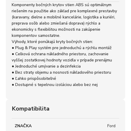
Komponenty bočných krytov stien ABS sú optimálnym
riešením na použitie ako základ pre komplexné prestavby
(karavany, dielne a mobilné kancelárie, logistika a kuriéri,
preprava osôb alebo zmiešaná doprava) rýchlo a
ekonomicky s flexibilitou možnosti na zakúpenie
komponentov samostatne.
Výhody, ktoré ponúkajú kryty bočných stien:
● Plug & Play systém pre jednoduchú a rýchlu montáž
● Celková ochrana nákladného priestoru, zachovanie
vyššej zostatkovej hodnoty vozidla v prípade prenájmu
● Jednoduché umývanie a dezinfekcia
● Bez straty objemu a nosnosti nákladového priestoru
● Ľahko prispôsobiteľné
● Dostupné s tepelnou izoláciou alebo bez nej
Kompatibilita
ZNAČKA
Ford