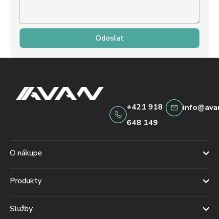
Odoslať
+421 918
info@ava
648 149
O nákupe
Produkty
Služby