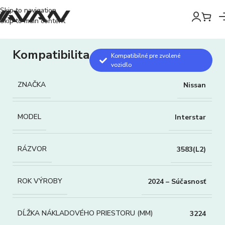
Skip to navigation
Skip to main content
Kompatibilita
Kompatibilné pre zvolené
vozidlo
ZNAČKA
Nissan
MODEL
Interstar
RÁZVOR
3583(L2)
ROK VÝROBY
2024 – Súčasnosť
DĹŽKA NÁKLADOVÉHO PRIESTORU (MM)
3224