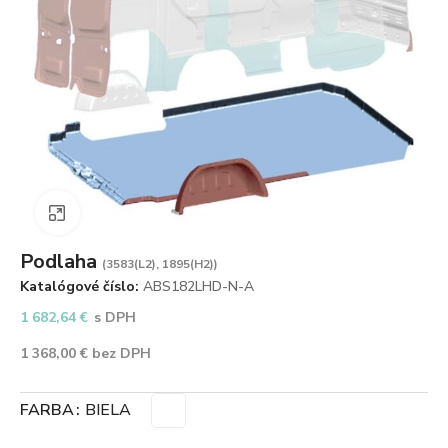
Zväčšiť obrázok
Podlaha
(3583(L2), 1895(H2))
Katalógové číslo:
ABS182LHD-N-A
1 682,64
€
s DPH
1 368,00
€
bez DPH
FARBA
BIELA