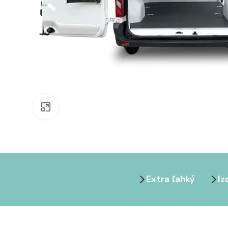
Zväčšiť obrázok
Extra ľahký
Iz