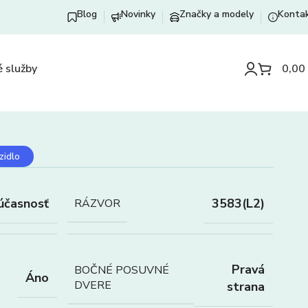
Blog
Novinky
Značky a modely
Konta
 služby
0,00
zidlo
účasnosť
3583(L2)
RÁZVOR
Pravá
BOČNÉ POSUVNÉ
Áno
DVERE
strana