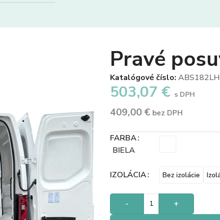
Pravé posu
Katalógové číslo:
ABS182LH
503,07
€
s DPH
409,00
€
bez DPH
FARBA
BIELA
IZOLÁCIA
Bez izolácie
Izol
-
+