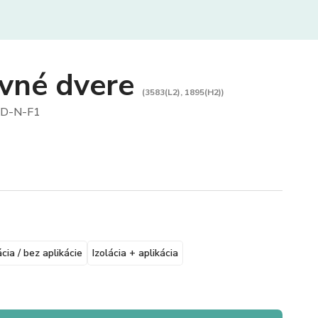
vné dvere
(3583(L2), 1895(H2))
D-N-F1
ácia / bez aplikácie
Izolácia + aplikácia