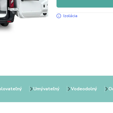
Izolácia
olovateľný
Umývateľný
Vodeodolný
Od