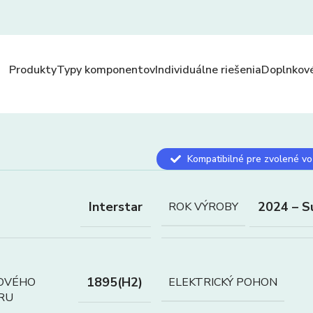
Produkty
Typy komponentov
Individuálne riešenia
Doplnkové
Kompatibilné pre zvolené vo
Interstar
2024 – S
ROK VÝROBY
1895(H2)
OVÉHO
ELEKTRICKÝ POHON
RU