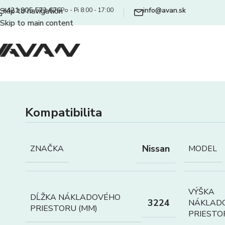
+421 905 573 676
info@avan.sk
Skip to navigation
Po - Pi 8:00 - 17:00
Skip to main content
Kompatibilita
Nissan
ZNAČKA
MODEL
VÝŠKA
DĹŽKA NÁKLADOVÉHO
3224
NÁKLAD
PRIESTORU (MM)
PRIESTO