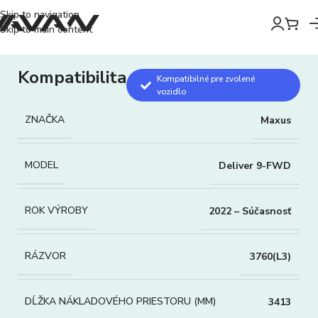
Skip to navigation
Skip to main content
Kompatibilita
Kompatibilné pre zvolené
vozidlo
ZNAČKA
Maxus
MODEL
Deliver 9-FWD
ROK VÝROBY
2022 – Súčasnosť
RÁZVOR
3760(L3)
DĹŽKA NÁKLADOVÉHO PRIESTORU (MM)
3413