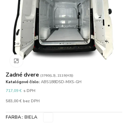
Zväčšiť obrázok
Zadné dvere
(3760(L3), 2119(H3))
Katalógové číslo:
ABS188DSD-MXS-GH
717,09
€
s DPH
583,00
€
bez DPH
FARBA
BIELA