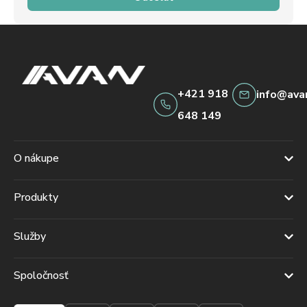
+421 918
info@ava
648 149
O nákupe
Produkty
Služby
Spoločnosť