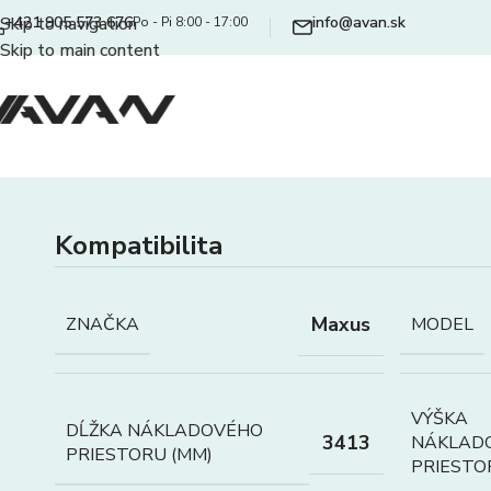
+421 905 573 676
info@avan.sk
Skip to navigation
Po - Pi 8:00 - 17:00
Skip to main content
Kompatibilita
Maxus
ZNAČKA
MODEL
VÝŠKA
DĹŽKA NÁKLADOVÉHO
3413
NÁKLAD
PRIESTORU (MM)
PRIESTO