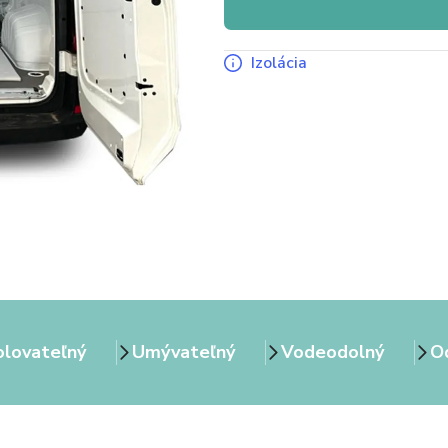
Izolácia
olovateľný
Umývateľný
Vodeodolný
Od