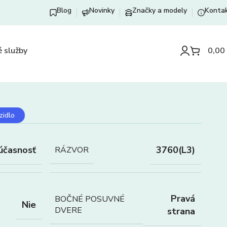
Blog
Novinky
Značky a modely
Konta
 služby
0,00
zidlo
účasnosť
3760(L3)
RÁZVOR
Pravá
BOČNÉ POSUVNÉ
Nie
DVERE
strana