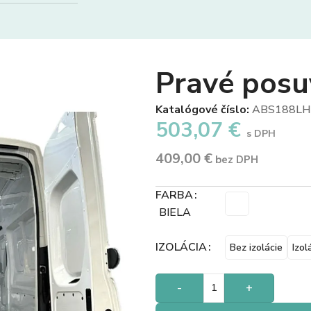
Pravé posu
Katalógové číslo:
ABS188LH
503,07
€
s DPH
409,00
€
bez DPH
FARBA
BIELA
IZOLÁCIA
Bez izolácie
Izol
-
+