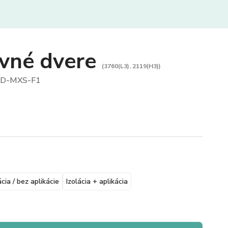
vné dvere
(3760(L3), 2119(H3))
D-MXS-F1
ácia / bez aplikácie
Izolácia + aplikácia