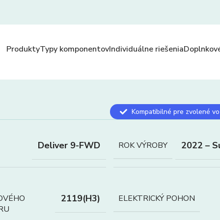
Produkty
Typy komponentov
Individuálne riešenia
Doplnkové
Kompatibilné pre zvolené vo
Deliver 9-FWD
2022 – S
ROK VÝROBY
2119(H3)
OVÉHO
ELEKTRICKÝ POHON
RU