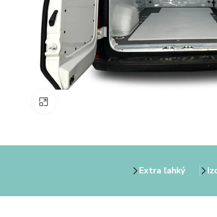
Zväčšiť obrázok
Extra ľahký
Iz