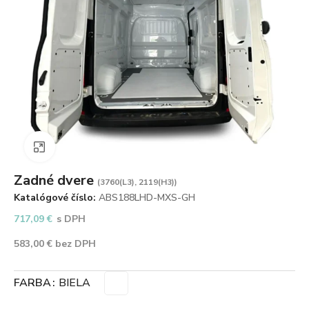
Zväčšiť obrázok
Zadné dvere
(3760(L3), 2119(H3))
Katalógové číslo:
ABS188LHD-MXS-GH
717,09
€
s DPH
583,00
€
bez DPH
FARBA
BIELA