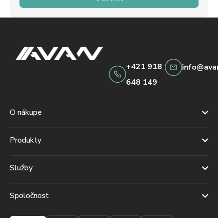
+421 918
info@ava
648 149
O nákupe
Produkty
Služby
Spoločnosť