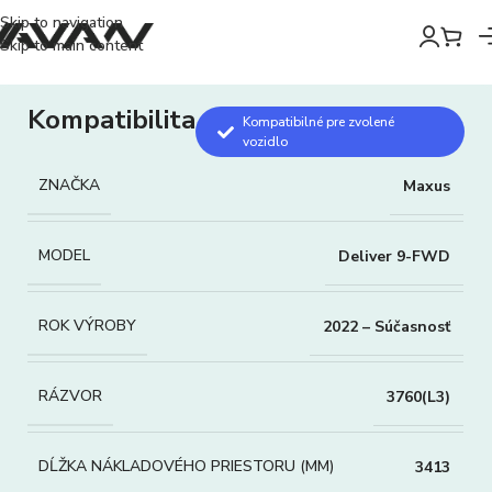
Skip to navigation
Skip to main content
Kompatibilita
Kompatibilné pre zvolené
vozidlo
ZNAČKA
Maxus
MODEL
Deliver 9-FWD
ROK VÝROBY
2022 – Súčasnosť
RÁZVOR
3760(L3)
DĹŽKA NÁKLADOVÉHO PRIESTORU (MM)
3413