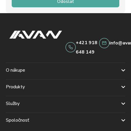
Odoslať
+421 918
info@ava
648 149
O nákupe
Produkty
Služby
Spoločnosť