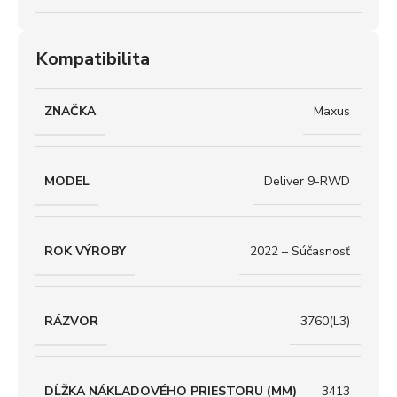
Kompatibilita
ZNAČKA
Maxus
MODEL
Deliver 9-RWD
ROK VÝROBY
2022 – Súčasnosť
RÁZVOR
3760(L3)
DĹŽKA NÁKLADOVÉHO PRIESTORU (MM)
3413