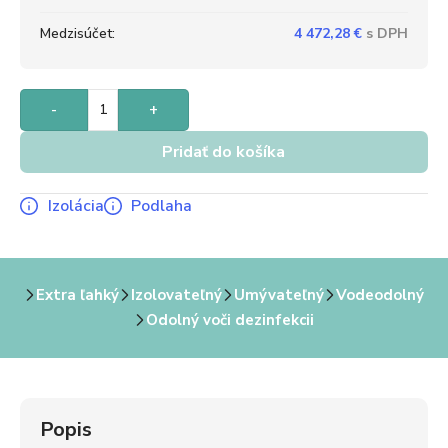
Medzisúčet:
4 472,28
€
-
+
Pridať do košíka
Izolácia
Podlaha
Extra ľahký
Izolovateľný
Umývateľný
Vodeodolný
Odolný voči dezinfekcii
Popis