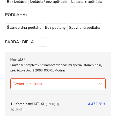
Bez izolácie
Izolácia / bez aplikácie
Izolácia + aplikácia
PODLAHA
Štandardná podlaha
Bez podlahy
Spevnená podlaha
FARBA
BIELA
Montáž
*
Prajete si Kompletný Kit namontovať našimi špecialistami v našej
prevádzke Dolná 2066, 900 01 Modra?
1×
Kompletný KIT-XL
4 472,28
€
(3760(L3),
2019(H3))