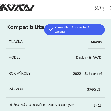
Skip to navigation
Skip to main content
Kompatibilita
Kompatibilné pre zvolené
vozidlo
ZNAČKA
Maxus
MODEL
Deliver 9-RWD
ROK VÝROBY
2022 – Súčasnosť
RÁZVOR
3760(L3)
DĹŽKA NÁKLADOVÉHO PRIESTORU (MM)
3413