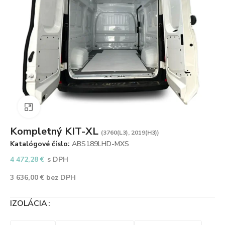
Zväčšiť obrázok
Kompletný KIT-XL
(3760(L3), 2019(H3))
Katalógové číslo:
ABS189LHD-MXS
4 472,28
€
s DPH
3 636,00
€
bez DPH
IZOLÁCIA