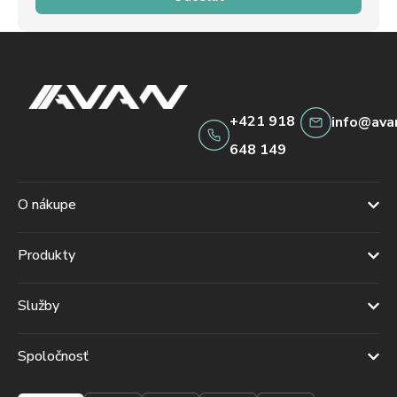
+421 918
info@ava
648 149
O nákupe
Produkty
Služby
Spoločnosť