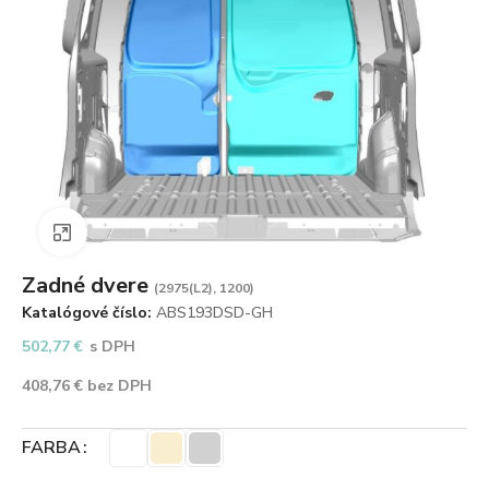
Zväčšiť obrázok
Zadné dvere
(2975(L2), 1200)
Katalógové číslo:
ABS193DSD-GH
502,77
€
s DPH
408,76
€
bez DPH
FARBA