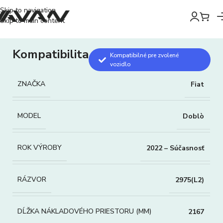
Skip to navigation
Skip to main content
Kompatibilita
Kompatibilné pre zvolené
vozidlo
ZNAČKA
Fiat
MODEL
Doblò
ROK VÝROBY
2022 – Súčasnosť
RÁZVOR
2975(L2)
DĹŽKA NÁKLADOVÉHO PRIESTORU (MM)
2167