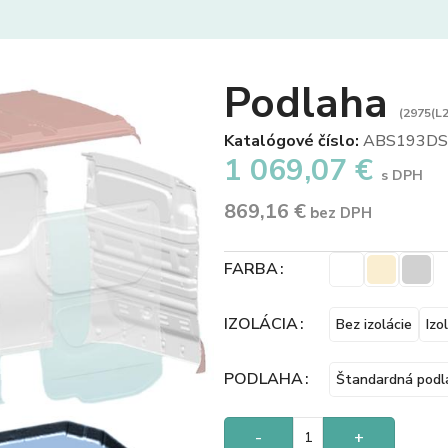
Podlaha
(2975(L2
Katalógové číslo:
ABS193DS
1 069,07
€
s DPH
869,16
€
bez DPH
FARBA
IZOLÁCIA
Bez izolácie
Izo
PODLAHA
Štandardná podl
-
+