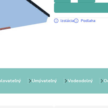
Izolácia
Podlaha
olovateľný
Umývateľný
Vodeodolný
Od