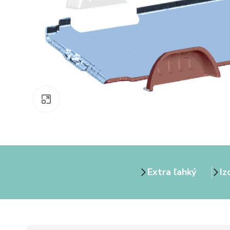
Zväčšiť obrázok
Extra ľahký
Iz