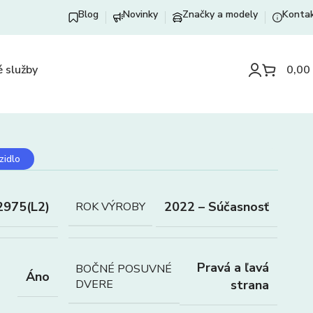
Blog
Novinky
Značky a modely
Konta
 služby
0,00
zidlo
2975(L2)
2022 – Súčasnosť
ROK VÝROBY
Pravá a ľavá
BOČNÉ POSUVNÉ
Áno
DVERE
strana