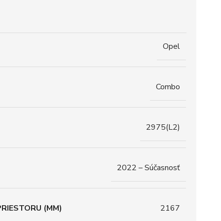
Opel
Combo
2975(L2)
2022 – Súčasnosť
RIESTORU (MM)
2167