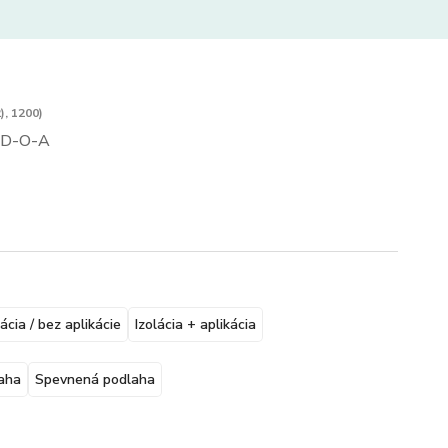
), 1200)
D-O-A
lácia / bez aplikácie
Izolácia + aplikácia
aha
Spevnená podlaha