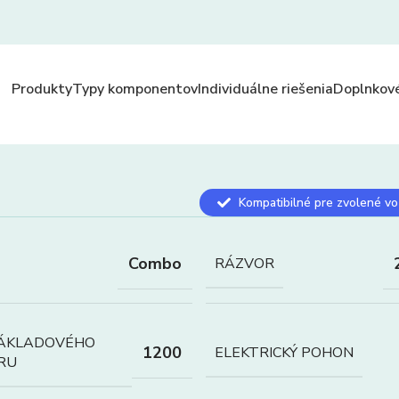
Produkty
Typy komponentov
Individuálne riešenia
Doplnkové
Kompatibilné pre zvolené vo
Combo
RÁZVOR
NÁKLADOVÉHO
1200
ELEKTRICKÝ POHON
RU