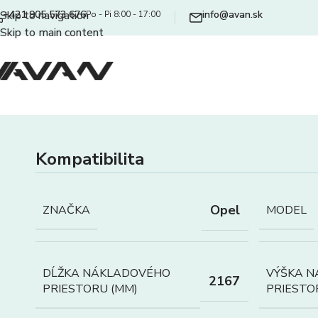
+421 905 573 676
info@avan.sk
Skip to navigation
Po - Pi 8:00 - 17:00
Skip to main content
Kompatibilita
Opel
ZNAČKA
MODEL
DĹŽKA NÁKLADOVÉHO
VÝŠKA 
2167
PRIESTORU (MM)
PRIESTO