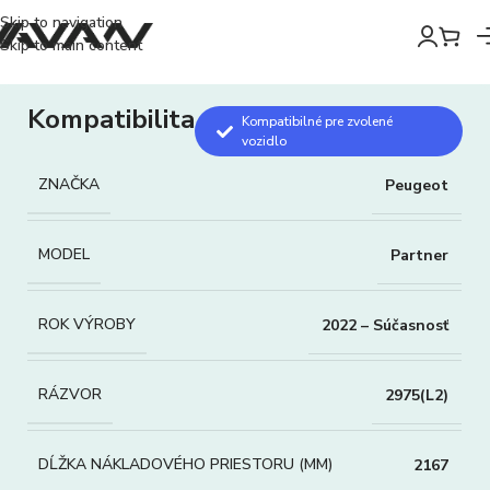
Skip to navigation
Skip to main content
Kompatibilita
Kompatibilné pre zvolené
vozidlo
ZNAČKA
Peugeot
MODEL
Partner
ROK VÝROBY
2022 – Súčasnosť
RÁZVOR
2975(L2)
DĹŽKA NÁKLADOVÉHO PRIESTORU (MM)
2167