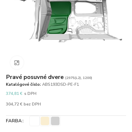
Zväčšiť obrázok
Pravé posuvné dvere
(2975(L2), 1200)
Katalógové číslo:
ABS193DSD-PE-F1
374,81
€
s DPH
304,72
€
bez DPH
FARBA