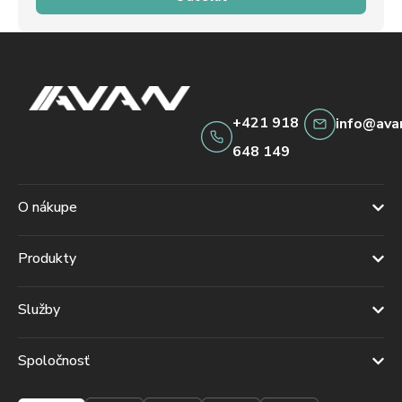
+421 918
info@ava
648 149
O nákupe
Produkty
Služby
Spoločnosť