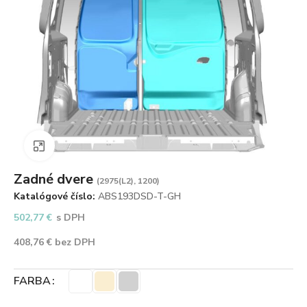
Zväčšiť obrázok
Zadné dvere
(2975(L2), 1200)
Katalógové číslo:
ABS193DSD-T-GH
502,77
€
s DPH
408,76
€
bez DPH
FARBA