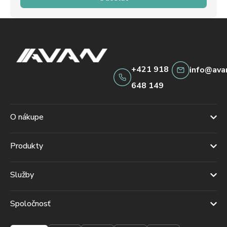
+421 918
info@ava
648 149
O nákupe
Produkty
Služby
Spoločnosť