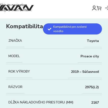
Skip to navigation
Skip to main content
Kompatibilita
Kompatibilné pre zvolené
vozidlo
ZNAČKA
Toyota
MODEL
Proace city
ROK VÝROBY
2019 – Súčasnosť
RÁZVOR
2975(L2)
DĹŽKA NÁKLADOVÉHO PRIESTORU (MM)
2167