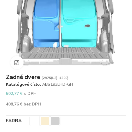
Zväčšiť obrázok
Zadné dvere
(2975(L2), 1200)
Katalógové číslo:
ABS193LHD-GH
502,77
€
s DPH
408,76
€
bez DPH
FARBA