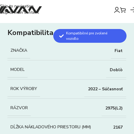
Skip to navigation
Skip to main content
Kompatibilita
Kompatibilné pre zvolené
vozidlo
ZNAČKA
Fiat
MODEL
Doblò
ROK VÝROBY
2022 – Súčasnosť
RÁZVOR
2975(L2)
DĹŽKA NÁKLADOVÉHO PRIESTORU (MM)
2167