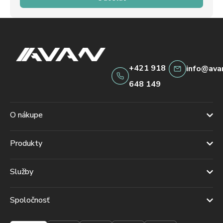
+421 918
info@ava
648 149
O nákupe
Produkty
Služby
Spoločnosť