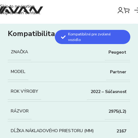
Skip to navigation
Skip to main content
Kompatibilita
Kompatibilné pre zvolené
vozidlo
ZNAČKA
Peugeot
MODEL
Partner
ROK VÝROBY
2022 – Súčasnosť
RÁZVOR
2975(L2)
DĹŽKA NÁKLADOVÉHO PRIESTORU (MM)
2167