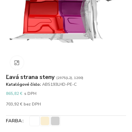
Zväčšiť obrázok
Ľavá strana steny
(2975(L2), 1200)
Katalógové číslo:
ABS193LHD-PE-C
865,82
€
s DPH
703,92
€
bez DPH
FARBA