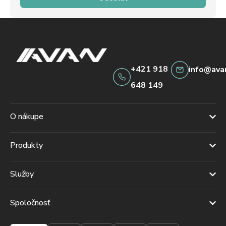
+421 918
info@ava
648 149
O nákupe
Produkty
Služby
Spoločnosť