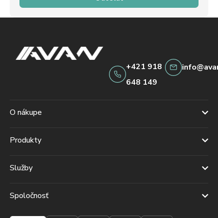
+421 918
info@ava
648 149
O nákupe
Produkty
Služby
Spoločnosť