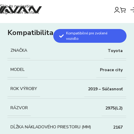
Skip to navigation
Skip to main content
Kompatibilita
Kompatibilné pre zvolené
vozidlo
ZNAČKA
Toyota
MODEL
Proace city
ROK VÝROBY
2019 – Súčasnosť
RÁZVOR
2975(L2)
DĹŽKA NÁKLADOVÉHO PRIESTORU (MM)
2167