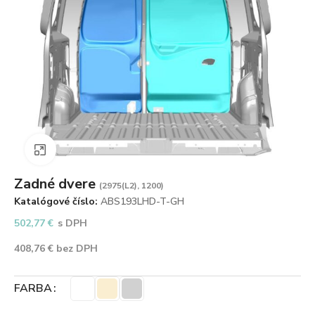
Zväčšiť obrázok
Zadné dvere
(2975(L2), 1200)
Katalógové číslo:
ABS193LHD-T-GH
502,77
€
s DPH
408,76
€
bez DPH
FARBA