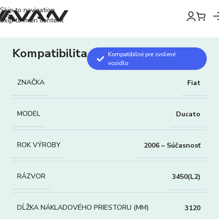
Skip to navigation
Skip to main content
Kompatibilita
Kompatibilné pre zvolené
vozidlo
ZNAČKA
Fiat
MODEL
Ducato
ROK VÝROBY
2006 – Súčasnosť
RÁZVOR
3450(L2)
DĹŽKA NÁKLADOVÉHO PRIESTORU (MM)
3120