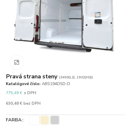
Zväčšiť obrázok
Pravá strana steny
(3450(L2), 1932(H2))
Katalógové číslo:
ABS194DSD-D
775,49
€
s DPH
630,48
€
bez DPH
FARBA