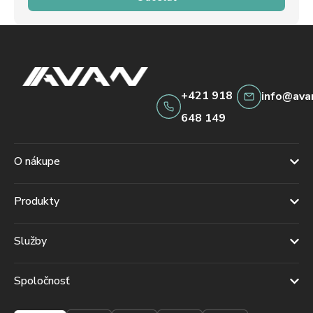
+421 918
info@ava
648 149
O nákupe
Produkty
Služby
Spoločnosť