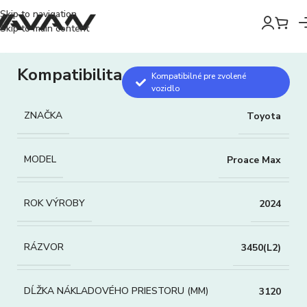
Skip to navigation
Skip to main content
Kompatibilita
Kompatibilné pre zvolené
vozidlo
ZNAČKA
Toyota
MODEL
Proace Max
ROK VÝROBY
2024
RÁZVOR
3450(L2)
DĹŽKA NÁKLADOVÉHO PRIESTORU (MM)
3120