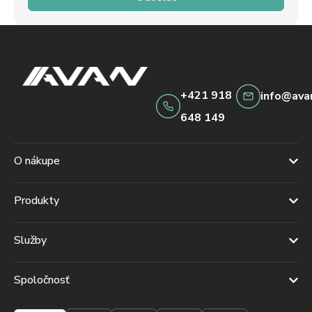
+421 918
info@ava
648 149
O nákupe
Produkty
Služby
Spoločnosť