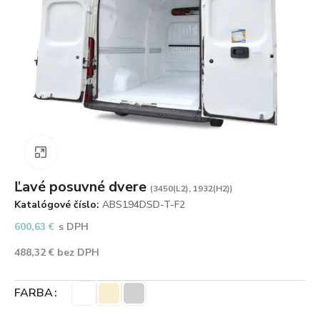
Zväčšiť obrázok
Ľavé posuvné dvere
(3450(L2), 1932(H2))
Katalógové číslo:
ABS194DSD-T-F2
600,63
€
s DPH
488,32
€
bez DPH
FARBA