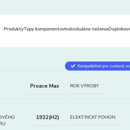
Produkty
Typy komponentov
Individuálne riešenia
Doplnkové
Kompatibilné pre zvolené vo
Proace Max
ROK VÝROBY
1932(H2)
OVÉHO
ELEKTRICKÝ POHON
RU