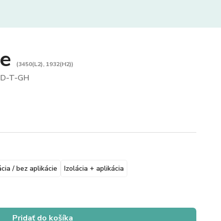
re
(3450(L2), 1932(H2))
D-T-GH
ácia / bez aplikácie
Izolácia + aplikácia
Pridať do košíka