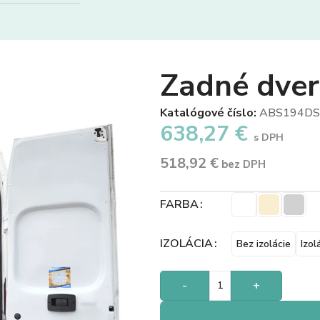
Zadné dve
Katalógové číslo:
ABS194DS
638,27
€
s DPH
518,92
€
bez DPH
FARBA
IZOLÁCIA
Bez izolácie
Izol
-
+