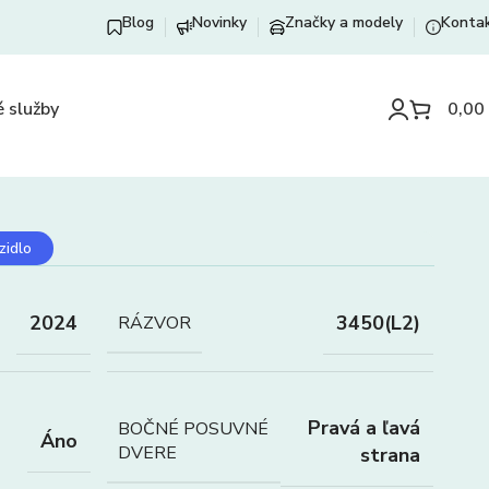
Blog
Novinky
Značky a modely
Konta
 služby
0,00
zidlo
2024
3450(L2)
RÁZVOR
Pravá a ľavá
BOČNÉ POSUVNÉ
Áno
DVERE
strana