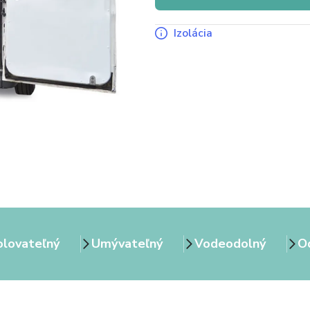
Izolácia
olovateľný
Umývateľný
Vodeodolný
Od