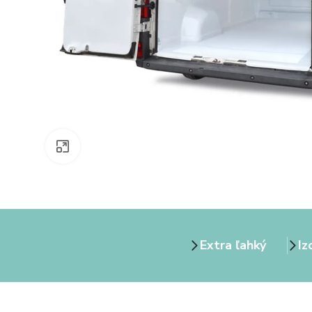
Zväčšiť obrázok
Extra ľahký
Iz