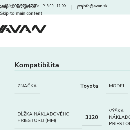
+421 905 573 676
info@avan.sk
Skip to navigation
Po - Pi 8:00 - 17:00
Skip to main content
Kompatibilita
Toyota
ZNAČKA
MODEL
VÝŠKA
DĹŽKA NÁKLADOVÉHO
3120
NÁKLAD
PRIESTORU (MM)
PRIESTO