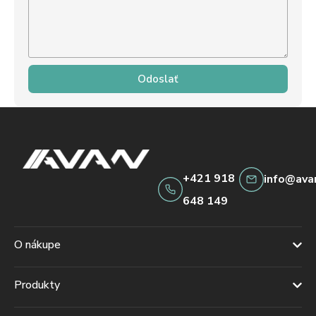
Odoslať
+421 918
info@ava
648 149
O nákupe
Produkty