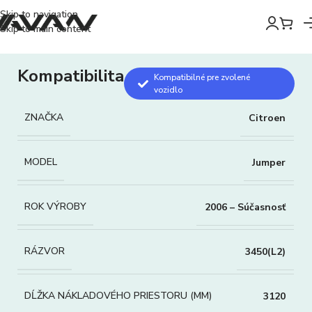
Skip to navigation
Skip to main content
Kompatibilita
Kompatibilné pre zvolené
vozidlo
ZNAČKA
Citroen
MODEL
Jumper
ROK VÝROBY
2006 – Súčasnosť
RÁZVOR
3450(L2)
DĹŽKA NÁKLADOVÉHO PRIESTORU (MM)
3120