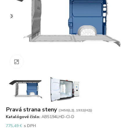
Zväčšiť obrázok
Pravá strana steny
(3450(L2), 1932(H2))
Katalógové číslo:
ABS194LHD-CI-D
775,49
€
s DPH