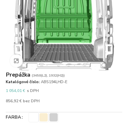
Zväčšiť obrázok
Prepážka
(3450(L2), 1932(H2))
Katalógové číslo:
ABS194LHD-E
1 054,01
€
s DPH
856,92
€
bez DPH
FARBA