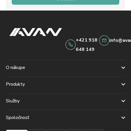
+421 918
info@ava
648 149
O nákupe
Produkty
Služby
Spoločnosť