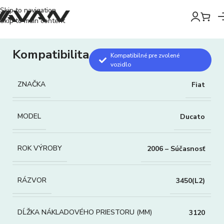
Skip to navigation
Skip to main content
Kompatibilita
Kompatibilné pre zvolené
vozidlo
ZNAČKA
Fiat
MODEL
Ducato
ROK VÝROBY
2006 – Súčasnosť
RÁZVOR
3450(L2)
DĹŽKA NÁKLADOVÉHO PRIESTORU (MM)
3120