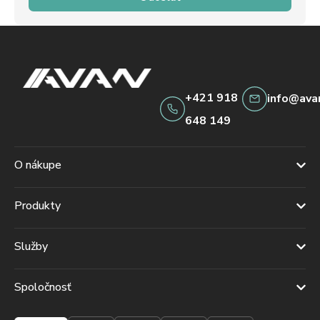
+421 918
info@ava
648 149
O nákupe
Produkty
Služby
Spoločnosť