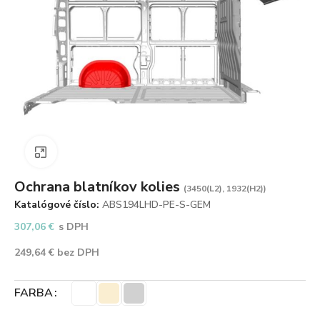
Zväčšiť obrázok
Ochrana blatníkov kolies
(3450(L2), 1932(H2))
Katalógové číslo:
ABS194LHD-PE-S-GEM
307,06
€
s DPH
249,64
€
bez DPH
FARBA