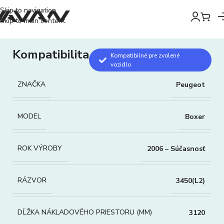
Skip to navigation
Skip to main content
Kompatibilita
Kompatibilné pre zvolené
vozidlo
ZNAČKA
Peugeot
MODEL
Boxer
ROK VÝROBY
2006 – Súčasnosť
RÁZVOR
3450(L2)
DĹŽKA NÁKLADOVÉHO PRIESTORU (MM)
3120