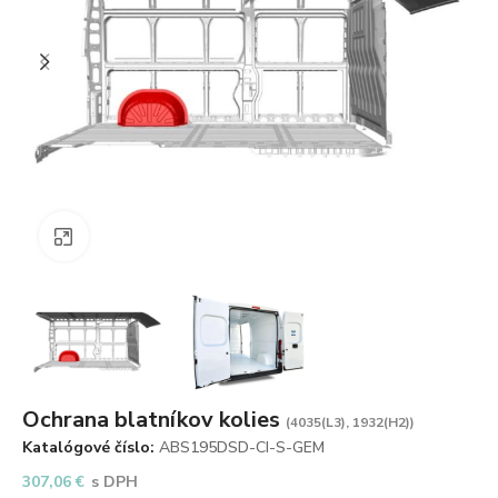
Zväčšiť obrázok
Ochrana blatníkov kolies
(4035(L3), 1932(H2))
Katalógové číslo:
ABS195DSD-CI-S-GEM
307,06
€
s DPH