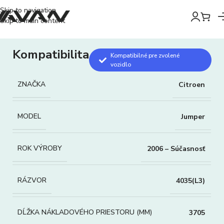
Skip to navigation
Skip to main content
Kompatibilita
Kompatibilné pre zvolené
vozidlo
ZNAČKA
Citroen
MODEL
Jumper
ROK VÝROBY
2006 – Súčasnosť
RÁZVOR
4035(L3)
DĹŽKA NÁKLADOVÉHO PRIESTORU (MM)
3705