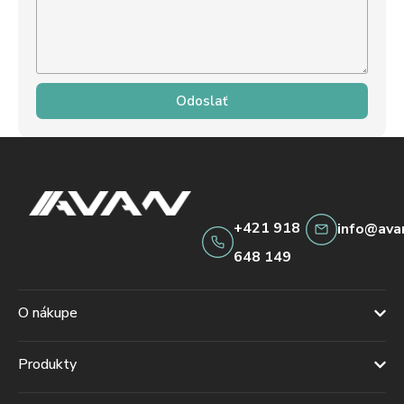
Odoslať
+421 918
info@ava
648 149
O nákupe
Produkty