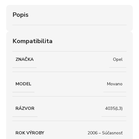
Popis
Kompatibilita
ZNAČKA
Opel
MODEL
Movano
RÁZVOR
4035(L3)
ROK VÝROBY
2006 – Súčasnosť