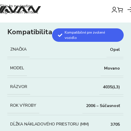
Skip to navigation
Skip to main content
Kompatibilita
Kompatibilné pre zvolené
vozidlo
ZNAČKA
Opel
MODEL
Movano
RÁZVOR
4035(L3)
ROK VÝROBY
2006 – Súčasnosť
DĹŽKA NÁKLADOVÉHO PRIESTORU (MM)
3705