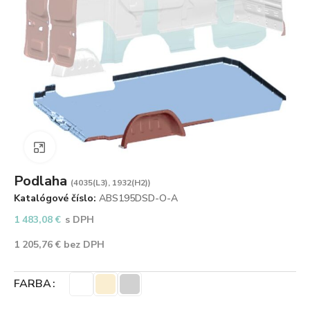
Zväčšiť obrázok
Podlaha
(4035(L3), 1932(H2))
Katalógové číslo:
ABS195DSD-O-A
1 483,08
€
s DPH
1 205,76
€
bez DPH
FARBA