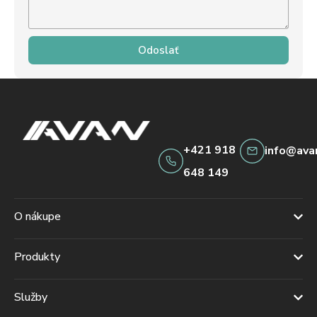
Odoslať
+421 918
info@ava
648 149
O nákupe
Produkty
Služby