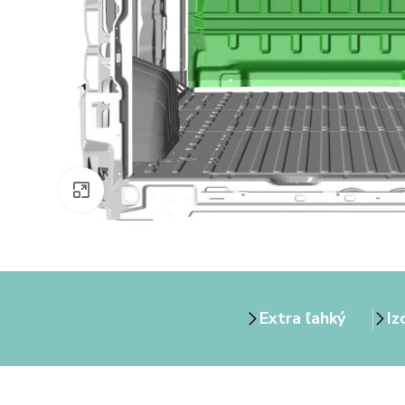
Zväčšiť obrázok
Extra ľahký
Iz