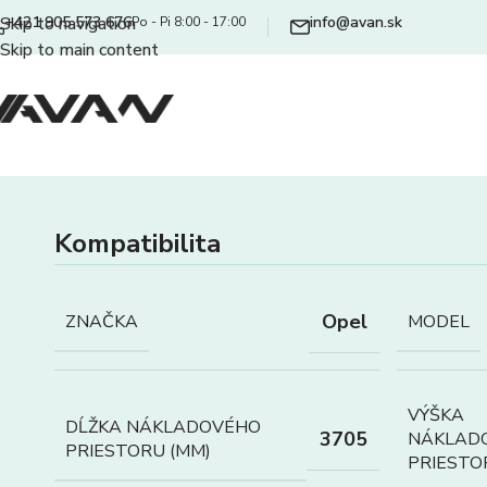
+421 905 573 676
info@avan.sk
Skip to navigation
Po - Pi 8:00 - 17:00
Skip to main content
Kompatibilita
Opel
ZNAČKA
MODEL
VÝŠKA
DĹŽKA NÁKLADOVÉHO
3705
NÁKLAD
PRIESTORU (MM)
PRIESTO