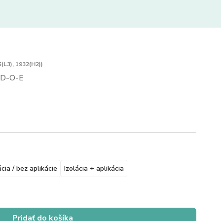
(L3), 1932(H2))
D-O-E
ácia / bez aplikácie
Izolácia + aplikácia
Pridať do košíka