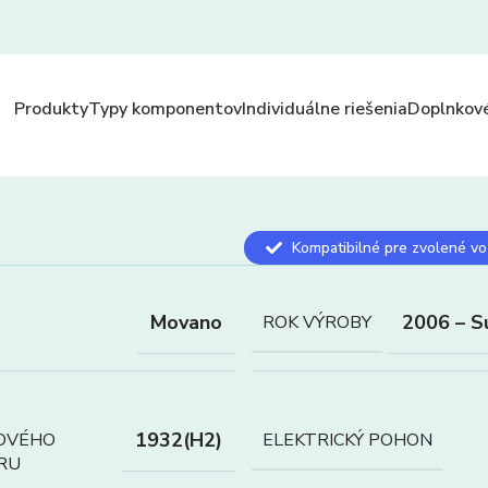
Produkty
Typy komponentov
Individuálne riešenia
Doplnkové
Kompatibilné pre zvolené vo
Movano
2006 – S
ROK VÝROBY
1932(H2)
OVÉHO
ELEKTRICKÝ POHON
RU