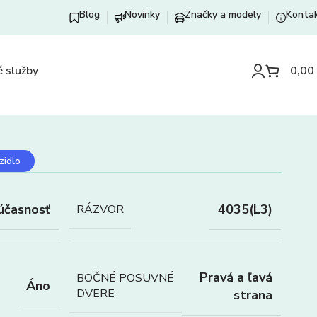
Blog
Novinky
Značky a modely
Konta
 služby
0,00
zidlo
účasnosť
4035(L3)
RÁZVOR
Pravá a ľavá
BOČNÉ POSUVNÉ
Áno
DVERE
strana