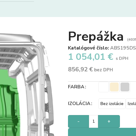
Prepážka
(4035
Katalógové číslo:
ABS195DS
1 054,01
€
s DPH
856,92
€
bez DPH
FARBA
IZOLÁCIA
Bez izolácie
Izol
-
+