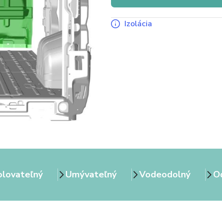
Izolácia
olovateľný
Umývateľný
Vodeodolný
Od