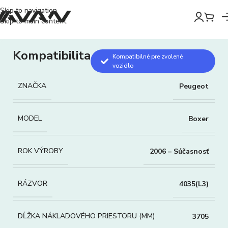
Skip to navigation
Skip to main content
Kompatibilita
Kompatibilné pre zvolené
vozidlo
ZNAČKA
Peugeot
MODEL
Boxer
ROK VÝROBY
2006 – Súčasnosť
RÁZVOR
4035(L3)
DĹŽKA NÁKLADOVÉHO PRIESTORU (MM)
3705