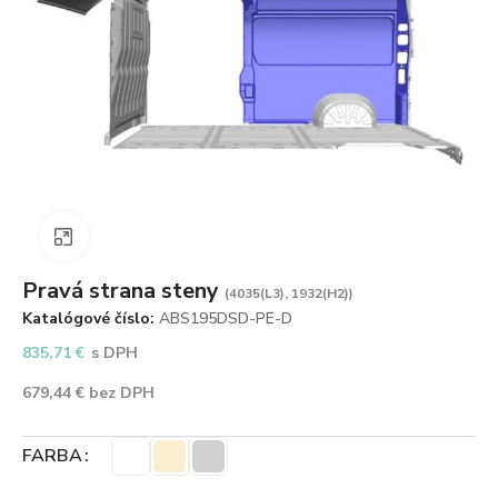
Zväčšiť obrázok
Pravá strana steny
(4035(L3), 1932(H2))
Katalógové číslo:
ABS195DSD-PE-D
835,71
€
s DPH
679,44
€
bez DPH
FARBA