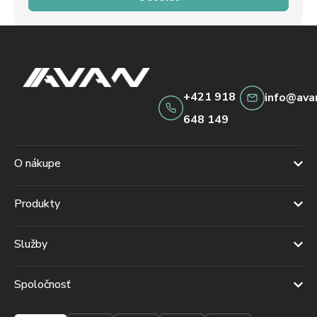
+421 918
info@ava
648 149
O nákupe
Produkty
Služby
Spoločnosť