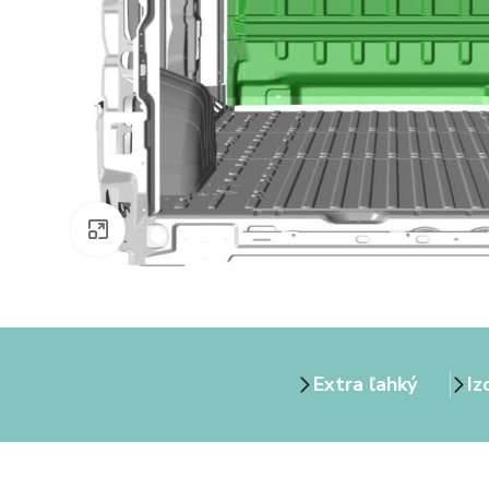
Zväčšiť obrázok
Extra ľahký
Iz