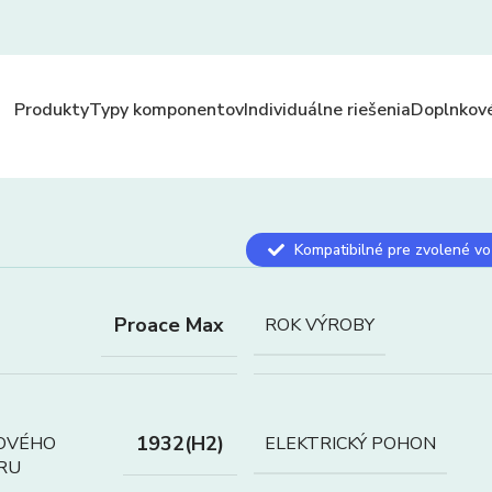
Produkty
Typy komponentov
Individuálne riešenia
Doplnkové
Kompatibilné pre zvolené vo
Proace Max
ROK VÝROBY
1932(H2)
OVÉHO
ELEKTRICKÝ POHON
RU