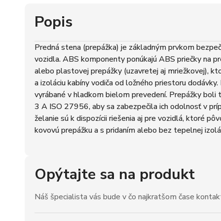
Popis
Predná stena (prepážka) je základným prvkom bezpečn
vozidla. ABS komponenty ponúkajú ABS priečky na pr
alebo plastovej prepážky (uzavretej aj mriežkovej), k
a izoláciu kabíny vodiča od ložného priestoru dodávky.
vyrábané v hladkom bielom prevedení. Prepážky boli
3 A ISO 27956, aby sa zabezpečila ich odolnosť v prí
želanie sú k dispozícii riešenia aj pre vozidlá, ktoré p
kovovú prepážku a s pridaním alebo bez tepelnej izolá
Opýtajte sa na produkt
Náš špecialista vás bude v čo najkratšom čase kontak