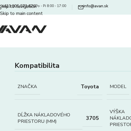
+421 905 573 676
info@avan.sk
Skip to navigation
Po - Pi 8:00 - 17:00
Skip to main content
Kompatibilita
Toyota
ZNAČKA
MODEL
VÝŠKA
DĹŽKA NÁKLADOVÉHO
3705
NÁKLAD
PRIESTORU (MM)
PRIESTO