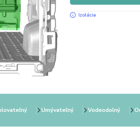
Izolácia
olovateľný
Umývateľný
Vodeodolný
Od