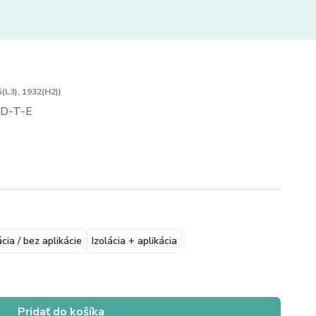
(L3), 1932(H2))
D-T-E
ácia / bez aplikácie
Izolácia + aplikácia
Pridať do košíka