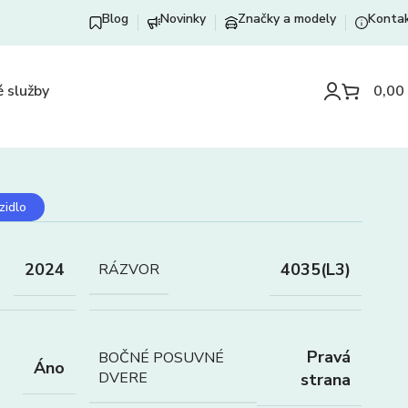
Blog
Novinky
Značky a modely
Konta
 služby
0,00
zidlo
2024
4035(L3)
RÁZVOR
Pravá
BOČNÉ POSUVNÉ
Áno
DVERE
strana