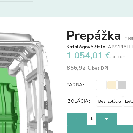
Prepážka
(4035
Katalógové číslo:
ABS195LH
1 054,01
€
s DPH
856,92
€
bez DPH
FARBA
IZOLÁCIA
Bez izolácie
Izol
-
+