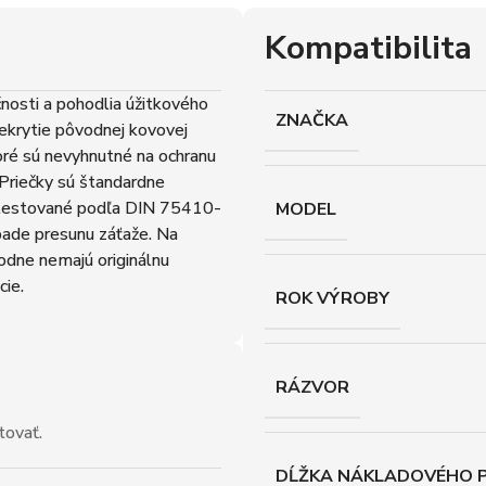
Kompatibilita
osti a pohodlia úžitkového
ZNAČKA
ekrytie pôvodnej kovovej
toré sú nevyhnutné na ochranu
 Priečky sú štandardne
 testované podľa DIN 75410-
MODEL
pade presunu záťaže. Na
ôvodne nemajú originálnu
cie.
ROK VÝROBY
RÁZVOR
tovať.
DĹŽKA NÁKLADOVÉHO P