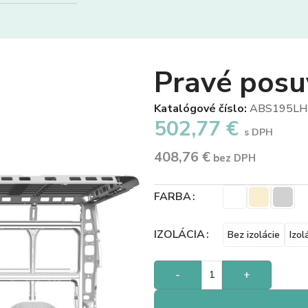
Pravé posu
Katalógové číslo:
ABS195LH
502,77
€
s DPH
408,76
€
bez DPH
FARBA
IZOLÁCIA
Bez izolácie
Izol
-
+