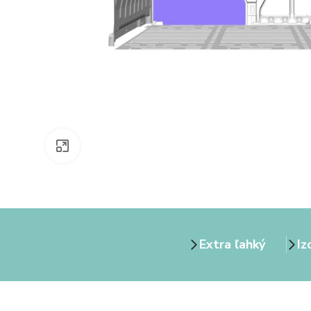
Zväčšiť obrázok
Extra ľahký
Iz