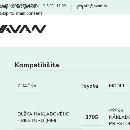
+421 905 573 676
info@avan.sk
Skip to navigation
Po - Pi 8:00 - 17:00
Skip to main content
Kompatibilita
Toyota
ZNAČKA
MODEL
VÝŠKA
DĹŽKA NÁKLADOVÉHO
3705
NÁKLAD
PRIESTORU (MM)
PRIESTO