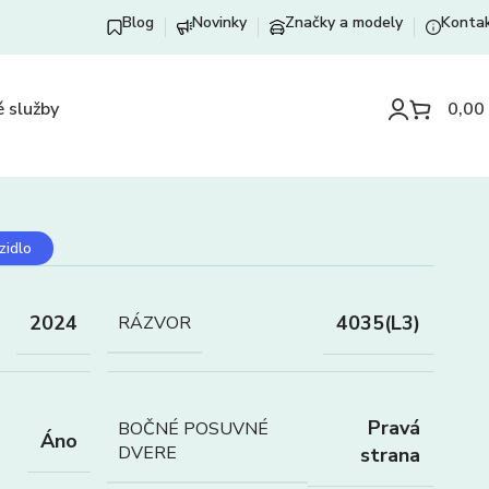
Blog
Novinky
Značky a modely
Konta
 služby
0,00
zidlo
2024
4035(L3)
RÁZVOR
Pravá
BOČNÉ POSUVNÉ
Áno
DVERE
strana