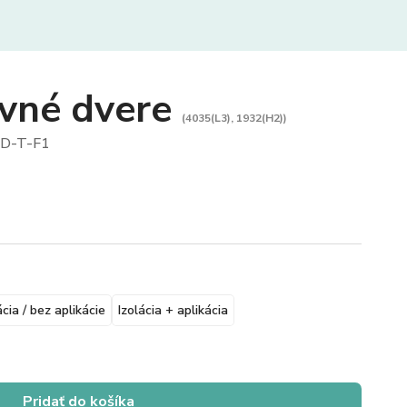
vné dvere
(4035(L3), 1932(H2))
D-T-F1
ácia / bez aplikácie
Izolácia + aplikácia
Pridať do košíka