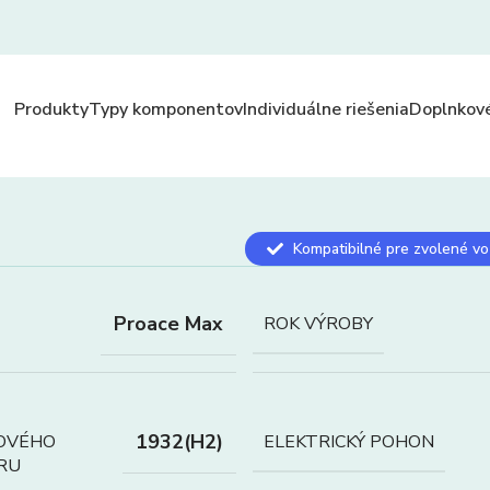
Produkty
Typy komponentov
Individuálne riešenia
Doplnkové
Kompatibilné pre zvolené vo
Proace Max
ROK VÝROBY
1932(H2)
OVÉHO
ELEKTRICKÝ POHON
RU