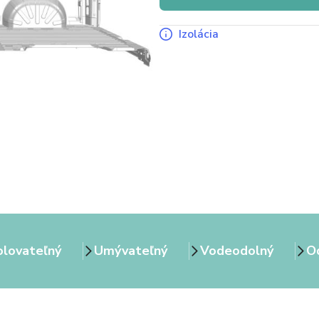
Izolácia
olovateľný
Umývateľný
Vodeodolný
Od