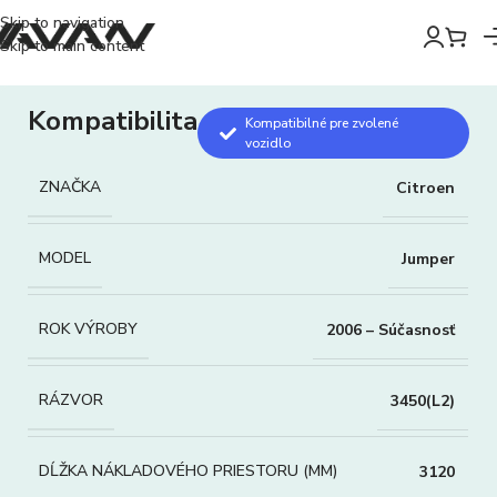
Skip to navigation
Skip to main content
Kompatibilita
Kompatibilné pre zvolené
vozidlo
ZNAČKA
Citroen
MODEL
Jumper
ROK VÝROBY
2006 – Súčasnosť
RÁZVOR
3450(L2)
DĹŽKA NÁKLADOVÉHO PRIESTORU (MM)
3120