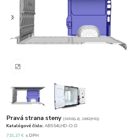
Zväčšiť obrázok
Pravá strana steny
(3450(L2), 1662(H1))
Katalógové číslo:
ABS54LHD-CI-D
715,27
€
s DPH