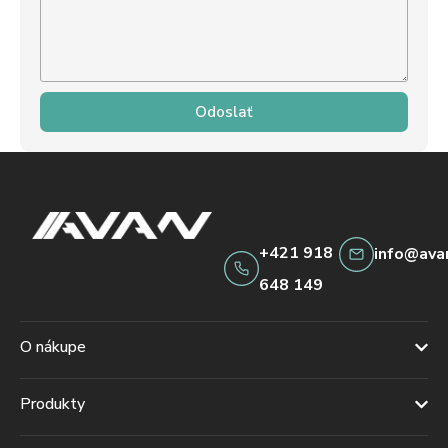
Odoslať
+421 918
info@ava
648 149
O nákupe
Produkty