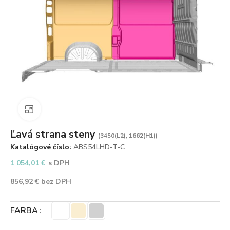
Zväčšiť obrázok
Ľavá strana steny
(3450(L2), 1662(H1))
Katalógové číslo:
ABS54LHD-T-C
1 054,01
€
s DPH
856,92
€
bez DPH
FARBA