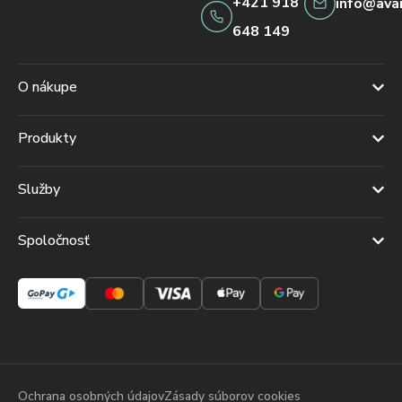
+421 918
info@ava
648 149
O nákupe
Produkty
Služby
Spoločnosť
Ochrana osobných údajov
Zásady súborov cookies