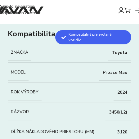
Skip to navigation
Skip to main content
Kompatibilita
Kompatibilné pre zvolené
vozidlo
ZNAČKA
Toyota
MODEL
Proace Max
ROK VÝROBY
2024
RÁZVOR
3450(L2)
DĹŽKA NÁKLADOVÉHO PRIESTORU (MM)
3120