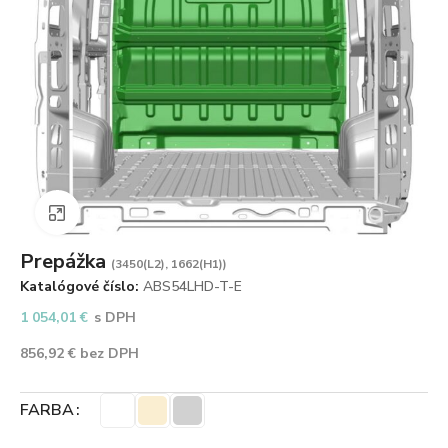
Zväčšiť obrázok
Prepážka
(3450(L2), 1662(H1))
Katalógové číslo:
ABS54LHD-T-E
1 054,01
€
s DPH
856,92
€
bez DPH
FARBA