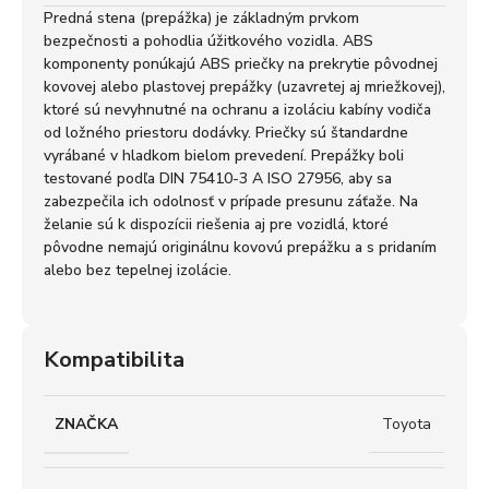
Predná stena (prepážka) je základným prvkom
bezpečnosti a pohodlia úžitkového vozidla. ABS
komponenty ponúkajú ABS priečky na prekrytie pôvodnej
kovovej alebo plastovej prepážky (uzavretej aj mriežkovej),
ktoré sú nevyhnutné na ochranu a izoláciu kabíny vodiča
od ložného priestoru dodávky. Priečky sú štandardne
vyrábané v hladkom bielom prevedení. Prepážky boli
testované podľa DIN 75410-3 A ISO 27956, aby sa
zabezpečila ich odolnosť v prípade presunu záťaže. Na
želanie sú k dispozícii riešenia aj pre vozidlá, ktoré
pôvodne nemajú originálnu kovovú prepážku a s pridaním
alebo bez tepelnej izolácie.
Kompatibilita
ZNAČKA
Toyota