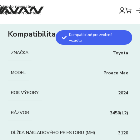
Skip to navigation
Skip to main content
Kompatibilita
Kompatibilné pre zvolené
vozidlo
ZNAČKA
Toyota
MODEL
Proace Max
ROK VÝROBY
2024
RÁZVOR
3450(L2)
DĹŽKA NÁKLADOVÉHO PRIESTORU (MM)
3120