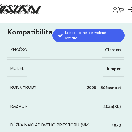
Skip to navigation
Skip to main content
Kompatibilita
Kompatibilné pre zvolené
vozidlo
ZNAČKA
Citroen
MODEL
Jumper
ROK VÝROBY
2006 – Súčasnosť
RÁZVOR
4035(XL)
DĹŽKA NÁKLADOVÉHO PRIESTORU (MM)
4070