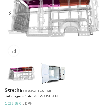
Zväčšiť obrázok
Strecha
(4035(XL), 1932(H2))
Katalógové číslo:
ABS59DSD-CI-B
1 288,65
€
s DPH