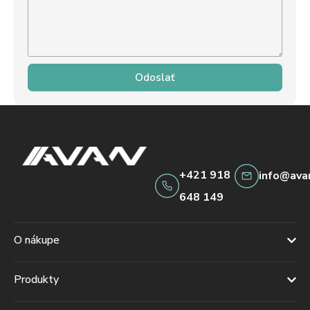
Odoslať
+421 918
info@ava
648 149
O nákupe
Produkty