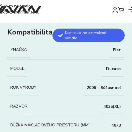
Skip to navigation
Skip to main content
Kompatibilita
Kompatibilné pre zvolené
vozidlo
ZNAČKA
Fiat
MODEL
Ducato
ROK VÝROBY
2006 – Súčasnosť
RÁZVOR
4035(XL)
DĹŽKA NÁKLADOVÉHO PRIESTORU (MM)
4070