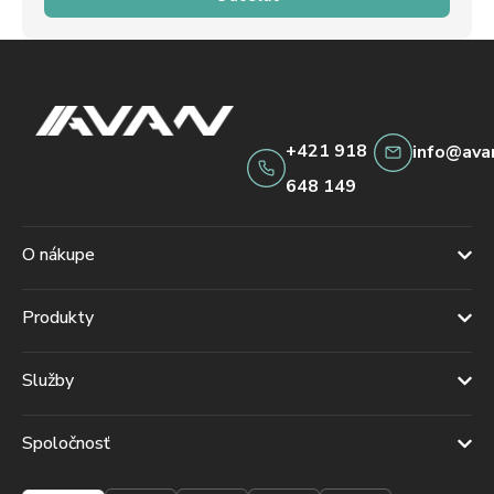
+421 918
info@ava
648 149
O nákupe
Produkty
Služby
Spoločnosť