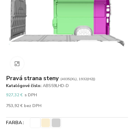
Zväčšiť obrázok
Pravá strana steny
(4035(XL), 1932(H2))
Katalógové číslo:
ABS59LHD-D
927,32
€
s DPH
753,92
€
bez DPH
FARBA